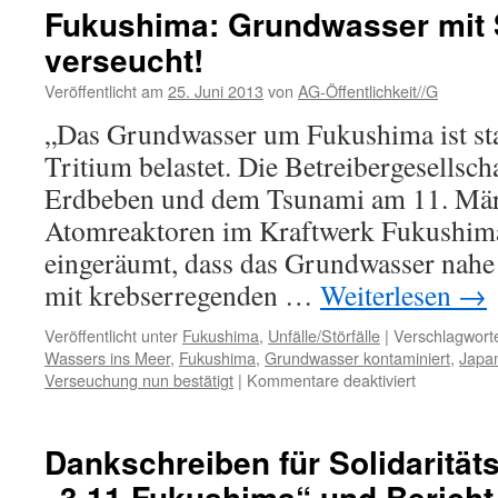
Ko
Fukushima: Grundwasser mit 
„Ja
verseucht!
un
die
Veröffentlicht am
25. Juni 2013
von
AG-Öffentlichkeit//G
Ato
die
„Das Grundwasser um Fukushima ist st
übe
Tritium belastet. Die Betreibergesellsc
die
Lei
Erdbeben und dem Tsunami am 11. Mär
geh
Atomreaktoren im Kraftwerk Fukushima
eingeräumt, dass das Grundwasser nah
mit krebserregenden …
Weiterlesen
→
Veröffentlicht unter
Fukushima
,
Unfälle/Störfälle
|
Verschlagworte
Wassers ins Meer
,
Fukushima
,
Grundwasser kontaminiert
,
Japa
für
Verseuchung nun bestätigt
|
Kommentare deaktiviert
Fukushima:
Grundwass
mit
Dankschreiben für Solidarität
Strontium
„3.11 Fukushima“ und Bericht 
90