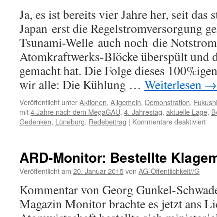
Ja, es ist bereits vier Jahre her, seit da
Japan erst die Regelstromversorgung g
Tsunami-Welle auch noch die Notstromd
Atomkraftwerks-Blöcke überspült und 
gemacht hat. Die Folge dieses 100%igen
wir alle: Die Kühlung …
Weiterlesen
→
Veröffentlicht unter
Aktionen
,
Allgemein
,
Demonstration
,
Fukush
mit
4 Jahre nach dem MegaGAU
,
4. Jahrestag
,
aktuelle Lage
,
B
für
Gedenken
,
Lüneburg
,
Redebeitrag
|
Kommentare deaktiviert
Vie
Fuk
Jah
ARD-Monitor: Bestellte Klage
in
Lün
Veröffentlicht am
20. Januar 2015
von
AG-Öffentlichkeit//G
Kommentar von Georg Gunkel-Schwad
Magazin Monitor brachte es jetzt ans Li