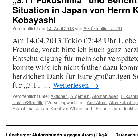
verseucht!
Situation in Japan von Herrn 
Kobayashi
Veröffentlicht am
14. April 2013
von
AG-Öffentlichkeit//D
Am 14.04.2013 Tokio 07:48 Uhr Liebe
Freunde, vorab bitte ich Euch ganz herz
Entschuldigung für mein sehr verspätet
konnte wirklich nicht früher dazu kom
herzlichen Dank für Eure großartigen S
für „3.11 …
Weiterlesen
→
Veröffentlicht unter
Aktionen
,
Allgemein
,
Atomanlagen
,
Fukushi
Unfälle/Störfälle
|
Verschlagwortet mit
Anti-Atom
,
Atomkatastro
Fukushima
,
Japan
,
Kreativer Widerstand
|
Kommentare deaktivi
Lüneburger Aktionsbündnis gegen Atom (LAgA)
Datenschu