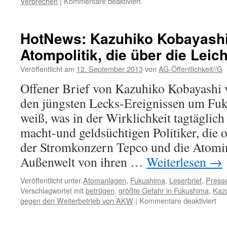
für
Verbrechen
|
Kommentare deaktiviert
Atomkraft
ist
ein
HotNews: Kazuhiko Kobayashi
Verbrechen…
Atompolitik, die über die Leic
Veröffentlicht am
12. September 2013
von
AG-Öffentlichkeit//G
Offener Brief von Kazuhiko Kobayashi
den jüngsten Lecks-Ereignissen um F
weiß, was in der Wirklichkeit tagtäglich 
macht-und geldsüchtigen Politiker, die 
der Stromkonzern Tepco und die Atomin
Außenwelt von ihren …
Weiterlesen
→
Veröffentlicht unter
Atomanlagen
,
Fukushima
,
Leserbrief
,
Presse
Verschlagwortet mit
betrügen
,
größte Gefahr in Fukushima
,
Kaz
für
gegen den Weiterbetrieb von AKW
|
Kommentare deaktiviert
Ho
Ka