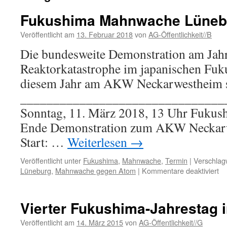
Fukushima Mahnwache Lüneb
Veröffentlicht am
13. Februar 2018
von
AG-Öffentlichkeit//B
Die bundesweite Demonstration am Jahr
Reaktorkatastrophe im japanischen Fuku
diesem Jahr am AKW Neckarwestheim sta
_______________________________
Sonntag, 11. März 2018, 13 Uhr Fukus
Ende Demonstration zum AKW Neckarw
Start: …
Weiterlesen
→
Veröffentlicht unter
Fukushima
,
Mahnwache
,
Termin
|
Verschlagw
für
Lüneburg
,
Mahnwache gegen Atom
|
Kommentare deaktiviert
Fu
M
Lü
Vierter Fukushima-Jahrestag 
Veröffentlicht am
14. März 2015
von
AG-Öffentlichkeit//G