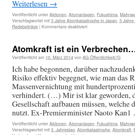
Weiterlesen
→
Veröffentlicht unter
Aktionen
,
Atomanlagen
,
Fukushima
,
Mahnw
Verschlagwortet mit
3 Jahre Atomkatastrophe in Japan
,
3 Jahre
für
Redebeiträge
|
Kommentare deaktiviert
1.
Fukushima-
Mahnwache
Atomkraft ist ein Verbrechen
2014
Veröffentlicht am
10. März 2014
von
AG-Öffentlichkeit//G
Ich habe begonnen, darüber nachzuden
Risiko effektiv begegnet, wie man das R
Massenvernichtung mit hundertprozenti
verhindert. (…) Mir ist klar geworden, 
Gesellschaft aufbauen müssen, welche d
nutzt. Ex-Premierminister Naoto Kan
Veröffentlicht unter
Aktionen
,
Atomanlagen
,
Fukushima
,
Mahnw
Verschlagwortet mit
3. Jahrestag
,
Atomkatastrophe
,
Atomkraft
,