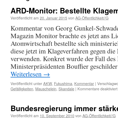
ARD-Monitor: Bestellte Klage
Veröffentlicht am
20. Januar 2015
von
AG-Öffentlichkeit//G
Kommentar von Georg Gunkel-Schwad
Magazin Monitor brachte es jetzt ans Li
Atomwirtschaft bestellte sich ministeri
diese jetzt im Klageverfahren gegen die
verwenden. Konkret wurde der Fall des
Ministerpräsidenten Bouffier geschilde
Weiterlesen
→
Veröffentlicht unter
AKW
,
Fukushima
,
Kommentar
|
Verschlagwor
Gefälligkeiten
,
Mauschelein
,
Skandale
|
Kommentare deaktiviert
Bundesregierung immer stärk
Veröffentlicht am
10. September 2010
von
AG-Öffentlichkeit//G