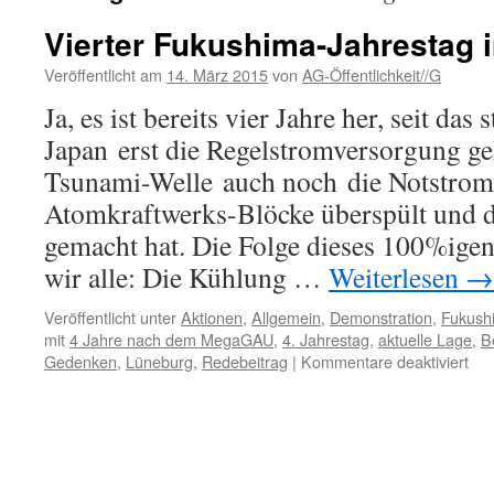
Vierter Fukushima-Jahrestag 
Veröffentlicht am
14. März 2015
von
AG-Öffentlichkeit//G
Ja, es ist bereits vier Jahre her, seit da
Japan erst die Regelstromversorgung g
Tsunami-Welle auch noch die Notstromd
Atomkraftwerks-Blöcke überspült und 
gemacht hat. Die Folge dieses 100%igen
wir alle: Die Kühlung …
Weiterlesen
→
Veröffentlicht unter
Aktionen
,
Allgemein
,
Demonstration
,
Fukush
mit
4 Jahre nach dem MegaGAU
,
4. Jahrestag
,
aktuelle Lage
,
B
für
Gedenken
,
Lüneburg
,
Redebeitrag
|
Kommentare deaktiviert
Vie
Fuk
Jah
in
Lün