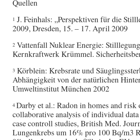
Quellen
J. Feinhals: „Perspektiven für die St
1
2009, Dresden, 15. – 17. April 2009
Vattenfall Nuklear Energie: Stilllegu
2
Kernkraftwerk Krümmel. Sicherheitsber
Körblein: Krebsrate und Säuglingssterb
3
Abhängigkeit von der natürlichen Hinte
Umweltinstitut München 2002
Darby et al.: Radon in homes and risk 
4
collaborative analysis of individual da
case controll studies, British Med. Jo
Lungenkrebs um 16% pro 100 Bq/m3 Ra