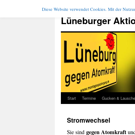
Diese Website verwendet Cookies. Mit der Nutzun
Zum
Inhalt
Lüneburger Akti
springen
Start
Termine
Gucken & Lausch
Stromwechsel
gegen Atomkraft
Sie sind
und