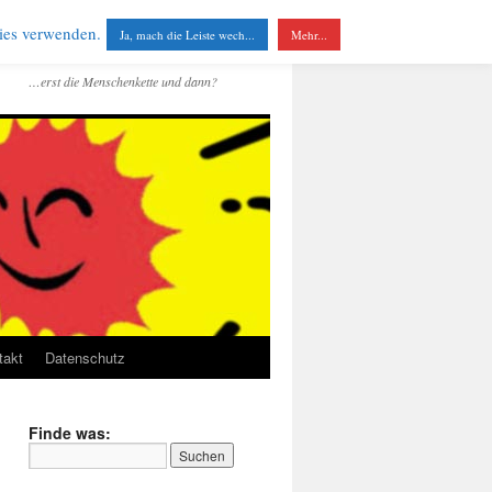
kies verwenden.
Ja, mach die Leiste wech...
Mehr...
…erst die Menschenkette und dann?
takt
Datenschutz
Finde was: