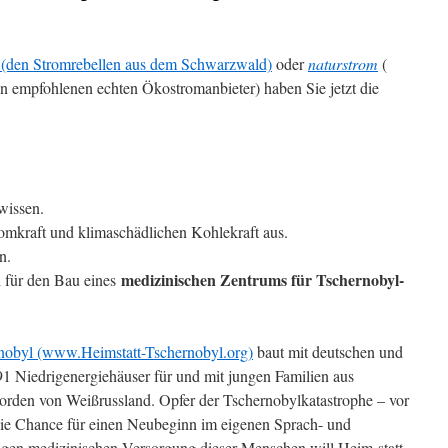
(den Stromrebellen aus dem Schwarzwald)
oder
naturstrom
(
n empfohlenen echten Ökostromanbieter) haben Sie jetzt die
wissen.
tomkraft und klimaschädlichen Kohlekraft aus.
n.
medizinischen Zentrums für Tschernobyl-
i für den Bau eines
rnobyl (www.Heimstatt-Tschernobyl.org)
baut mit deutschen und
91 Niedrigenergiehäuser für und mit jungen Familien aus
Norden von Weißrussland. Opfer der Tschernobylkatastrophe – vor
ie Chance für einen Neubeginn im eigenen Sprach- und
gen medizinischen Versorgung dieser Menschen will Heim-statt