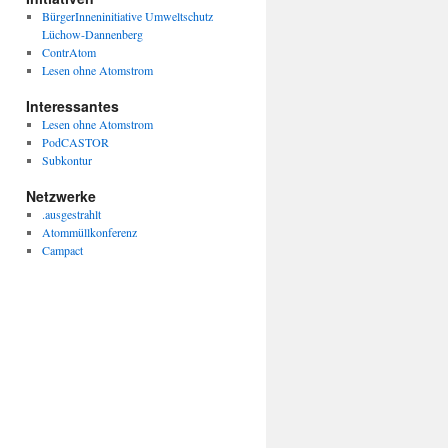
BürgerInneninitiative Umweltschutz
Lüchow-Dannenberg
ContrAtom
Lesen ohne Atomstrom
Interessantes
Lesen ohne Atomstrom
PodCASTOR
Subkontur
Netzwerke
.ausgestrahlt
Atommüllkonferenz
Campact