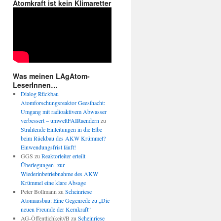
Atomkraft ist kein Klimaretter
Was meinen LAgAtom-
LeserInnen…
Dialog Rückbau
Atomforschungsreaktor Geesthacht:
Umgang mit radioaktivem Abwasser
verbessert – umweltFAIRaendern
zu
Strahlende Einleitungen in die Elbe
beim Rückbau des AKW Krümmel?
Einwendungsfrist läuft!
GGS
zu
Reaktorleiter erteilt
Überlegungen zur
Wiederinbetriebnahme des AKW
Krümmel eine klare Absage
Peter Bollmann
zu
Scheinriese
Atomausbau: Eine Gegenrede zu „Die
neuen Freunde der Kernkraft“
AG-Öffentlichkeit//B
zu
Scheinriese