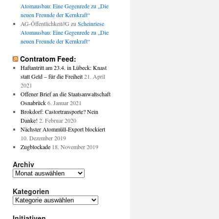
Atomausbau: Eine Gegenrede zu „Die
neuen Freunde der Kernkraft“
AG-Öffentlichkeit//G
zu
Scheinriese
Atomausbau: Eine Gegenrede zu „Die
neuen Freunde der Kernkraft“
Contratom Feed:
Haftantritt am 23.4. in Lübeck: Knast
statt Geld – für die Freiheit
21. April
2021
Offener Brief an die Staatsanwaltschaft
Osnabrück
6. Januar 2021
Brokdorf: Castortransporte? Nein
Danke!
2. Februar 2020
Nächster Atommüll-Export blockiert
10. Dezember 2019
Zugblockade
18. November 2019
Archiv
Archiv
Kategorien
Kategorien
Initiativen