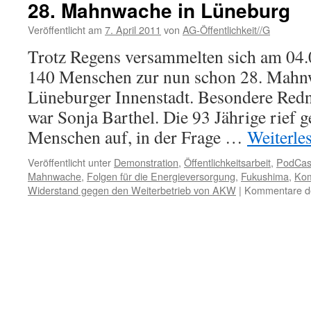
28. Mahnwache in Lüneburg
„Ja
un
Veröffentlicht am
7. April 2011
von
AG-Öffentlichkeit//G
die
Trotz Regens versammelten sich am 04.
Ato
die
140 Menschen zur nun schon 28. Mahnw
übe
Lüneburger Innenstadt. Besondere Red
die
Lei
war Sonja Barthel. Die 93 Jährige rief g
geh
Menschen auf, in der Frage …
Weiterle
Veröffentlicht unter
Demonstration
,
Öffentlichkeitsarbeit
,
PodCas
Mahnwache
,
Folgen für die Energieversorgung
,
Fukushima
,
Kom
Widerstand gegen den Weiterbetrieb von AKW
|
Kommentare de