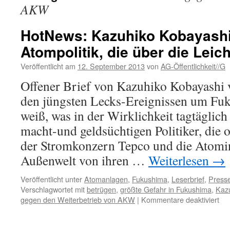
AKW
HotNews: Kazuhiko Kobayashi
Atompolitik, die über die Leic
Veröffentlicht am
12. September 2013
von
AG-Öffentlichkeit//G
Offener Brief von Kazuhiko Kobayashi
den jüngsten Lecks-Ereignissen um F
weiß, was in der Wirklichkeit tagtäglich 
macht-und geldsüchtigen Politiker, die 
der Stromkonzern Tepco und die Atomin
Außenwelt von ihren …
Weiterlesen
→
Veröffentlicht unter
Atomanlagen
,
Fukushima
,
Leserbrief
,
Presse
Verschlagwortet mit
betrügen
,
größte Gefahr in Fukushima
,
Kaz
für
gegen den Weiterbetrieb von AKW
|
Kommentare deaktiviert
Ho
Ka
Ko