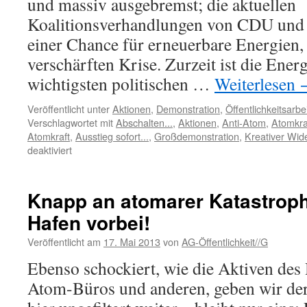
und massiv ausgebremst; die aktuellen
Koalitionsverhandlungen von CDU und 
einer Chance für erneuerbare Energien,
verschärften Krise. Zurzeit ist die Ener
wichtigsten politischen …
Weiterlesen
Veröffentlicht unter
Aktionen
,
Demonstration
,
Öffentlichkeitsarbe
Verschlagwortet mit
Abschalten...
,
Aktionen
,
Anti-Atom
,
Atomkra
Atomkraft
,
Ausstieg sofort...
,
Großdemonstration
,
Kreativer Wid
für
deaktiviert
Appell
an
alle
Knapp an atomarer Katastrop
Basisinitiativen
Hafen vorbei!
Veröffentlicht am
17. Mai 2013
von
AG-Öffentlichkeit//G
Ebenso schockiert, wie die Aktiven de
Atom-Büros und anderen, geben wir der