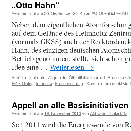
Initiative
„Otto Hahn“
anzuschließen
Veröffentlicht am
30. September 2014
von
AG-Öffentlichkeit//B
Neben dem eigentlichen Atomforschungs
auf dem Gelände des Helmholtz Zentru
(vormals GKSS) auch der Reaktordruckb
Hahn, des einzigen deutschen Atomschif
Betrieb genommen, stellte sich schon gu
Idee eine …
Weiterlesen
→
Veröffentlicht unter
Allgemein
,
Öffentlichkeitsarbeit
,
Presseerklä
HZG-Dialog
,
Interview
,
Presserklärung
|
Kommentare deaktiviert
Appell an alle Basisinitiativen
Veröffentlicht am
19. November 2013
von
AG-Öffentlichkeit//D
Seit 2011 wird die Energiewende von Re