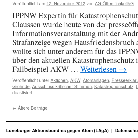
Veröffentlicht am
12. November 2012
von
AG-Öffentlichkeit//G
auf
Gorleben“
IPPNW Expertin für Katastrophenschut
Claussen wurde heute von der presseöff
Informationsveranstaltung mit der And
Strafanzeige wegen Hausfriedensbruch a
wollte sich unter anderem für das I
über den aktuellen Katastrophenschutz 
Fallbeispiel AKW …
Weiterlesen
→
Veröffentlicht unter
Aktionen
,
AKW
,
Atomanlagen
,
Presseerklär
Grohnde
,
Ausschluss kritischer Stimmen
,
Katastrophenschutz
,
für
deaktiviert
IPPNW-
Expertin
←
Ältere Beiträge
bei
Katastrophenschutzübung
rüde
abgewiesen
Lüneburger Aktionsbündnis gegen Atom (LAgA)
Datenschu