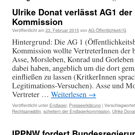
Ulrike Donat verlässt AG1 der
Kommission
Veröffentlicht am
23. Februar 2015
von
AG-Öffentlichkeit//G
Hintergrund: Die AG 1 (Öffentlichkeitsb
Kommission wollte VertreterInnen der b
Asse, Morsleben, Konrad und Gorleben 
dabei haben, angeblich um die dort ge
einfließen zu lassen (KritkerInnen spra
Legitimations-Versuchen). Asse und M
Vertreter …
Weiterlesen
→
Veröffentlicht unter
Endlager
,
Presseerklärung
|
Verschlagwortet
Rechtsanwältin
,
scheitern der Endlagerkommission
,
Ulrike Dona
IPPNW fordert Bundesregierun