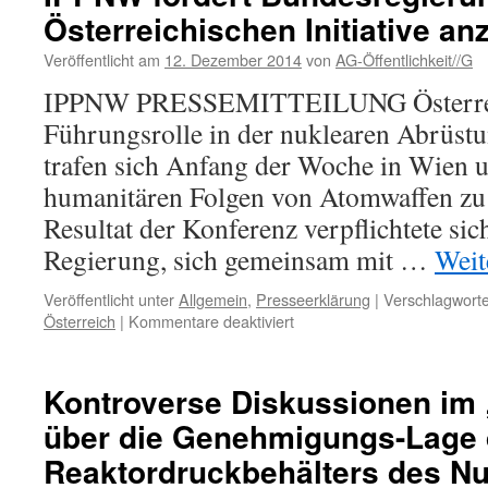
Österreichischen Initiative a
Veröffentlicht am
12. Dezember 2014
von
AG-Öffentlichkeit//G
IPPNW PRESSEMITTEILUNG Österre
Führungsrolle in der nuklearen Abrüstu
trafen sich Anfang der Woche in Wien u
humanitären Folgen von Atomwaffen zu 
Resultat der Konferenz verpflichtete sic
Regierung, sich gemeinsam mit …
Weit
Veröffentlicht unter
Allgemein
,
Presseerklärung
|
Verschlagworte
für
Österreich
|
Kommentare deaktiviert
IPPNW
fordert
Bundesregierung
Kontroverse Diskussionen im
auf,
über die Genehmigungs-Lage
sich
der
Reaktordruckbehälters des Nu
Österreichischen