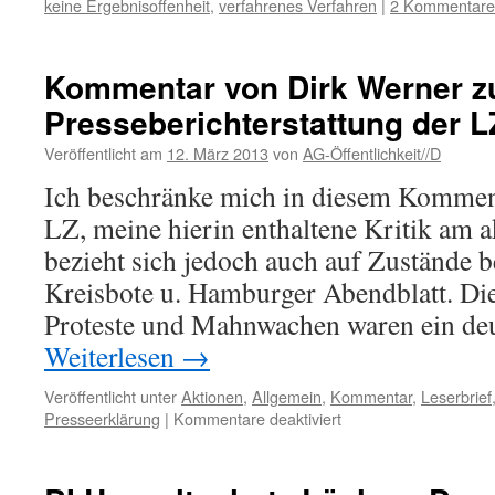
keine Ergebnisoffenheit
,
verfahrenes Verfahren
|
2 Kommentare
Kommentar von Dirk Werner zu
Presseberichterstattung der L
Veröffentlicht am
12. März 2013
von
AG-Öffentlichkeit//D
Ich beschränke mich in diesem Kommenta
LZ, meine hierin enthaltene Kritik am 
bezieht sich jedoch auch auf Zustände 
Kreisbote u. Hamburger Abendblatt. Die
Proteste und Mahnwachen waren ein deu
Weiterlesen
→
Veröffentlicht unter
Aktionen
,
Allgemein
,
Kommentar
,
Leserbrief
für
Presseerklärung
|
Kommentare deaktiviert
Kommentar
von
Dirk