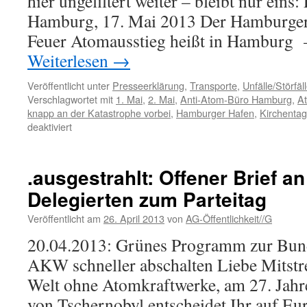
hier ungefiltert weiter – bleibt nur e
Hamburg, 17. Mai 2013 Der Hamburger 
Feuer Atomausstieg heißt in Hamburg 
Weiterlesen
→
Veröffentlicht unter
Presseerklärung
,
Transporte
,
Unfälle/Störfäl
Verschlagwortet mit
1. Mai
,
2. Mai
,
Anti-Atom-Büro Hamburg
,
A
knapp an der Katastrophe vorbei
,
Hamburger Hafen
,
Kirchentag
für
deaktiviert
Knapp
an
atomarer
.ausgestrahlt: Offener Brief a
Katastrophe
Delegierten zum Parteitag
im
Hamburger
Veröffentlicht am
26. April 2013
von
AG-Öffentlichkeit//G
Hafen
vorbei!
20.04.2013: Grünes Programm zur Bun
AKW schneller abschalten Liebe Mitstre
Welt ohne Atomkraftwerke, am 27. Jahr
von Tschernobyl entscheidet Ihr auf Eu