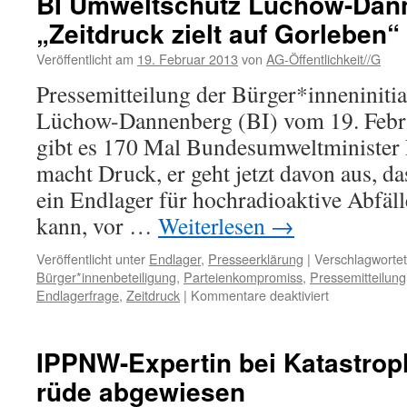
BI Umweltschutz Lüchow-Dan
Werner
„Zeitdruck zielt auf Gorleben“
zur
aktuellen
Veröffentlicht am
19. Februar 2013
von
AG-Öffentlichkeit//G
Presseberichterstattu
der
Pressemitteilung der Bürger*inneniniti
LZ
Lüchow-Dannenberg (BI) vom 19. Febr
im
März
gibt es 170 Mal Bundesumweltminister
2013
macht Druck, er geht jetzt davon aus, d
ein Endlager für hochradioaktive Abfälle
kann, vor …
Weiterlesen
→
Veröffentlicht unter
Endlager
,
Presseerklärung
|
Verschlagwortet
Bürger*innenbeteiligung
,
Parteienkompromiss
,
Pressemitteilung
für
Endlagerfrage
,
Zeitdruck
|
Kommentare deaktiviert
BI
Umweltschut
Lüchow-
IPPNW-Expertin bei Katastro
Dannenberg:
rüde abgewiesen
„Zeitdruck
zielt