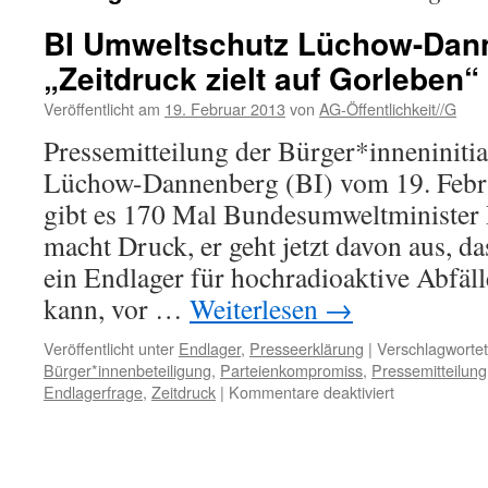
BI Umweltschutz Lüchow-Dan
„Zeitdruck zielt auf Gorleben“
Veröffentlicht am
19. Februar 2013
von
AG-Öffentlichkeit//G
Pressemitteilung der Bürger*inneniniti
Lüchow-Dannenberg (BI) vom 19. Febr
gibt es 170 Mal Bundesumweltminister
macht Druck, er geht jetzt davon aus, d
ein Endlager für hochradioaktive Abfälle
kann, vor …
Weiterlesen
→
Veröffentlicht unter
Endlager
,
Presseerklärung
|
Verschlagwortet
Bürger*innenbeteiligung
,
Parteienkompromiss
,
Pressemitteilung
für
Endlagerfrage
,
Zeitdruck
|
Kommentare deaktiviert
BI
Umweltschut
Lüchow-
Dannenberg: