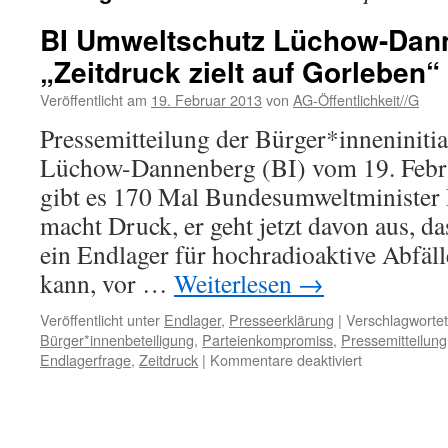
BI Umweltschutz Lüchow-Dan
„Zeitdruck zielt auf Gorleben“
Veröffentlicht am
19. Februar 2013
von
AG-Öffentlichkeit//G
Pressemitteilung der Bürger*inneniniti
Lüchow-Dannenberg (BI) vom 19. Febr
gibt es 170 Mal Bundesumweltminister
macht Druck, er geht jetzt davon aus, d
ein Endlager für hochradioaktive Abfälle
kann, vor …
Weiterlesen
→
Veröffentlicht unter
Endlager
,
Presseerklärung
|
Verschlagwortet
Bürger*innenbeteiligung
,
Parteienkompromiss
,
Pressemitteilung
für
Endlagerfrage
,
Zeitdruck
|
Kommentare deaktiviert
BI
Umweltschut
Lüchow-
Dannenberg: