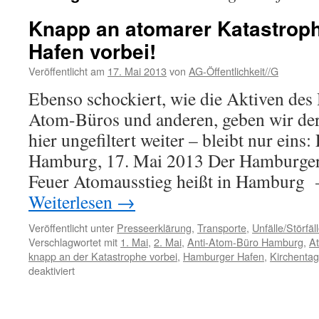
Knapp an atomarer Katastrop
Hafen vorbei!
Veröffentlicht am
17. Mai 2013
von
AG-Öffentlichkeit//G
Ebenso schockiert, wie die Aktiven de
Atom-Büros und anderen, geben wir der
hier ungefiltert weiter – bleibt nur e
Hamburg, 17. Mai 2013 Der Hamburger 
Feuer Atomausstieg heißt in Hamburg 
Weiterlesen
→
Veröffentlicht unter
Presseerklärung
,
Transporte
,
Unfälle/Störfäl
Verschlagwortet mit
1. Mai
,
2. Mai
,
Anti-Atom-Büro Hamburg
,
A
knapp an der Katastrophe vorbei
,
Hamburger Hafen
,
Kirchentag
für
deaktiviert
Knapp
an
atomarer