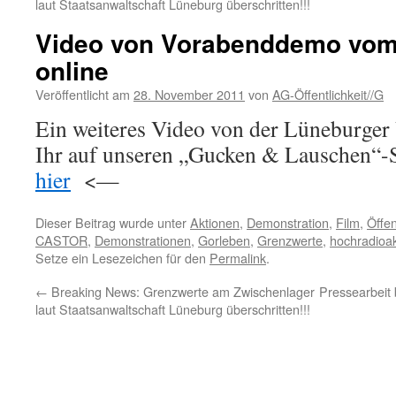
laut Staatsanwaltschaft Lüneburg überschritten!!!
Video von Vorabenddemo vom
online
Veröffentlicht am
28. November 2011
von
AG-Öffentlichkeit//G
Ein weiteres Video von der Lüneburger
Ihr auf unseren „Gucken & Lauschen
hier
<—
Dieser Beitrag wurde unter
Aktionen
,
Demonstration
,
Film
,
Öffen
CASTOR
,
Demonstrationen
,
Gorleben
,
Grenzwerte
,
hochradioak
Setze ein Lesezeichen für den
Permalink
.
←
Breaking News: Grenzwerte am Zwischenlager
Pressearbeit 
laut Staatsanwaltschaft Lüneburg überschritten!!!