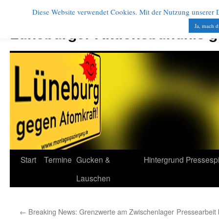
Diese Website verwendet Cookies. Mit der Nutzung unserer Di
Zum
Inhalt
Ja, mach d
Lüneburger Aktionsbündnis 
springen
Start
Termine
Gucken &
Hintergrund
Pressesp
Lauschen
←
Breaking News: Grenzwerte am Zwischenlager
Pressearbeit 