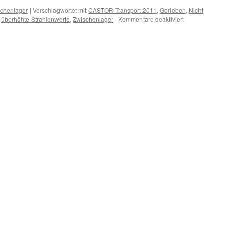
chenlager
|
Verschlagwortet mit
CASTOR-Transport 2011
,
Gorleben
,
Nicht
für
,
überhöhte Strahlenwerte
,
Zwischenlager
|
Kommentare deaktiviert
Niedersächsisc
Umweltminister
schlampert
mit
Zahlen…