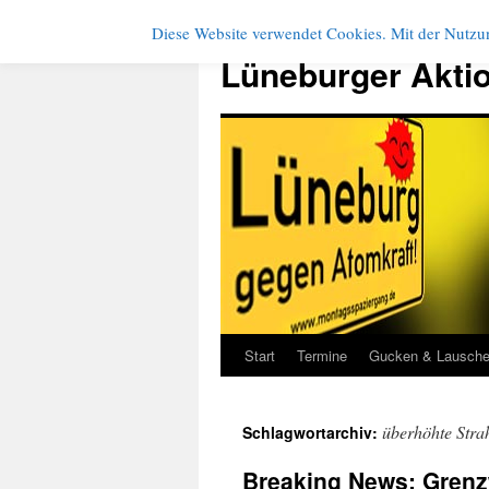
Diese Website verwendet Cookies. Mit der Nutzun
Zum
Inhalt
Lüneburger Akti
springen
Start
Termine
Gucken & Lausch
überhöhte Stra
Schlagwortarchiv:
Breaking News: Grenz