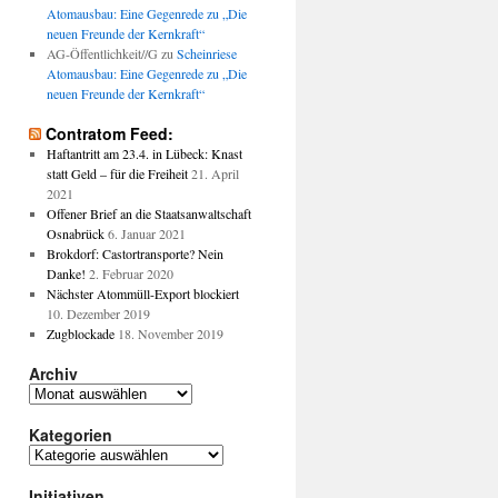
Atomausbau: Eine Gegenrede zu „Die
neuen Freunde der Kernkraft“
AG-Öffentlichkeit//G
zu
Scheinriese
hes
Atomausbau: Eine Gegenrede zu „Die
ium
neuen Freunde der Kernkraft“
Contratom Feed:
Haftantritt am 23.4. in Lübeck: Knast
statt Geld – für die Freiheit
21. April
2021
Offener Brief an die Staatsanwaltschaft
Osnabrück
6. Januar 2021
Brokdorf: Castortransporte? Nein
Danke!
2. Februar 2020
Nächster Atommüll-Export blockiert
10. Dezember 2019
Zugblockade
18. November 2019
Archiv
Archiv
Kategorien
Kategorien
Initiativen