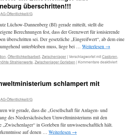
neburg überschritten!!!
AG-Öffentlichkeit//G
tz Lüchow-Dannenberg (BI) gerade mitteilt, stellt die
eigene Berechnungen fest, dass der Grenzwert für ionisierende
n überschritten sei. Der gesetzliche „Eingreifwert“, ab dem eine
 umgehend unterbleiben muss, liege bei …
Weiterlesen
→
tion
,
Öffentlichkeitsarbeit
,
Zwischenlager
|
Verschlagwortet mit
Castoren
,
für
höhte Strahlenwerte
,
Zwischenlager Gorleben
|
Kommentare deaktiviert
Breaking
News:
Grenzwerte
weltministerium schlampert mit
am
Zwischenla
laut
AG-Öffentlichkeit//G
Staatsanwal
Lüneburg
ren wir gerade, dass die „Gesellschaft für Anlagen- und
überschritte
ang des Niedersächsischen Umweltministeriums mit den
 „Zwischenlager“ in Gorleben für unwissenschaftlich hält.
Erkenntnisse auf denen …
Weiterlesen
→