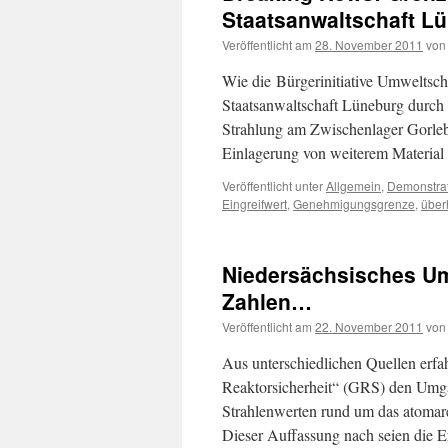
Staatsanwaltschaft Lü
Veröffentlicht am
28. November 2011
von
Wie die Bürgerinitiative Umweltschu
Staatsanwaltschaft Lüneburg durch 
Strahlung am Zwischenlager Gorlebe
Einlagerung von weiterem Material
Veröffentlicht unter
Allgemein
,
Demonstra
Eingreifwert
,
Genehmigungsgrenze
,
über
Niedersächsisches Um
Zahlen…
Veröffentlicht am
22. November 2011
von
Aus unterschiedlichen Quellen erfah
Reaktorsicherheit“ (GRS) den Umg
Strahlenwerten rund um das atomare
Dieser Auffassung nach seien die 