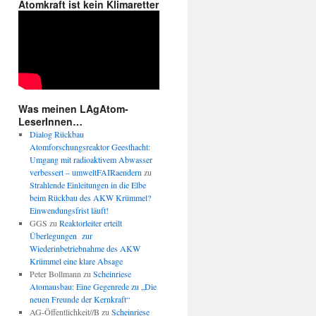
Atomkraft ist kein Klimaretter
Was meinen LAgAtom-
LeserInnen…
Dialog Rückbau
Atomforschungsreaktor Geesthacht:
Umgang mit radioaktivem Abwasser
verbessert – umweltFAIRaendern
zu
Strahlende Einleitungen in die Elbe
beim Rückbau des AKW Krümmel?
ger
Einwendungsfrist läuft!
GGS
zu
Reaktorleiter erteilt
tschaft
Überlegungen zur
Wiederinbetriebnahme des AKW
n!!!
Krümmel eine klare Absage
Peter Bollmann
zu
Scheinriese
Atomausbau: Eine Gegenrede zu „Die
neuen Freunde der Kernkraft“
AG-Öffentlichkeit//B
zu
Scheinriese