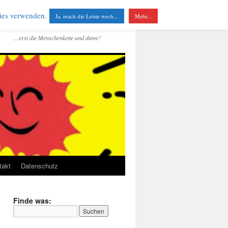
kies verwenden.
Ja, mach die Leiste wech...
Mehr...
…erst die Menschenkette und dann?
takt
Datenschutz
Finde was: