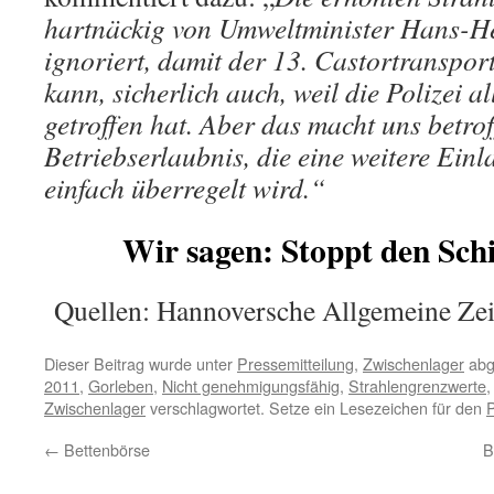
hartnäckig von Umweltminister Hans-H
ignoriert, damit der 13. Castortranspo
kann, sicherlich auch, weil die Polizei a
getroffen hat. Aber das macht uns betrof
Betriebserlaubnis, die eine weitere Einl
einfach überregelt wird.“
Wir sagen: Stoppt den Schie
Quellen: Hannoversche Allgemeine Zei
Dieser Beitrag wurde unter
Pressemitteilung
,
Zwischenlager
abg
2011
,
Gorleben
,
Nicht genehmigungsfähig
,
Strahlengrenzwerte
Zwischenlager
verschlagwortet. Setze ein Lesezeichen für den
←
Bettenbörse
B