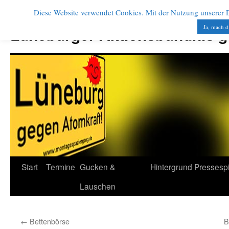
Diese Website verwendet Cookies. Mit der Nutzung unserer Di
Zum
Inhalt
Ja, mach d
Lüneburger Aktionsbündnis 
springen
Start
Termine
Gucken &
Hintergrund
Pressesp
Lauschen
←
Bettenbörse
B