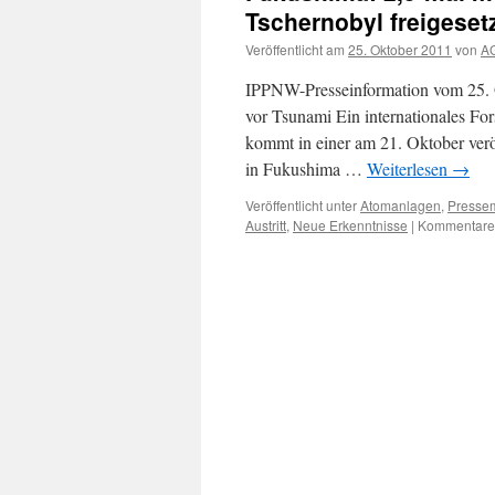
Tschernobyl freigeset
Veröffentlicht am
25. Oktober 2011
von
AG
IPPNW-Presseinformation vom 25. O
vor Tsunami Ein internationales F
kommt in einer am 21. Oktober ver
in Fukushima …
Weiterlesen
→
Veröffentlicht unter
Atomanlagen
,
Pressem
Austritt
,
Neue Erkenntnisse
|
Kommentare 