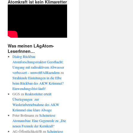
Atomkraft ist kein Klimaretter
Was meinen LAgAtom-
LeserInnen…
Dialog Rückbau
Atomforschungsreaktor Geesthacht:
Umgang mit radioaktivem Abwasser
verbessert – umweltFAIRaendern
zu
Strahlende Einleitungen in die Elbe
beim Rückbau des AKW Krümmel?
Einwendungsfrist läuft!
GGS
zu
Reaktorleiter erteilt
Überlegungen zur
Wiederinbetriebnahme des AKW
Krümmel eine klare Absage
Peter Bollmann
zu
Scheinriese
Atomausbau: Eine Gegenrede zu „Die
neuen Freunde der Kernkraft“
AG-Öffentlichkeit//B
zu
Scheinriese