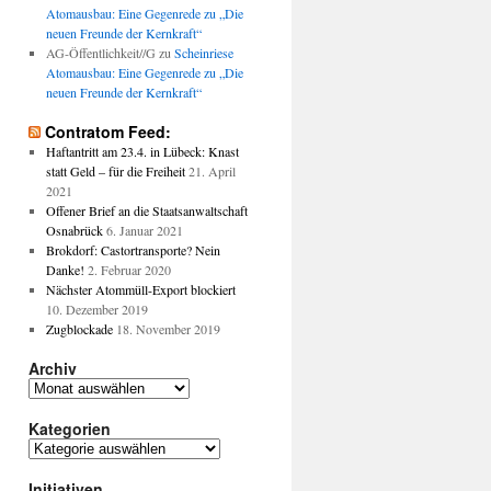
Atomausbau: Eine Gegenrede zu „Die
neuen Freunde der Kernkraft“
AG-Öffentlichkeit//G
zu
Scheinriese
Atomausbau: Eine Gegenrede zu „Die
neuen Freunde der Kernkraft“
Contratom Feed:
Haftantritt am 23.4. in Lübeck: Knast
statt Geld – für die Freiheit
21. April
2021
Offener Brief an die Staatsanwaltschaft
Osnabrück
6. Januar 2021
Brokdorf: Castortransporte? Nein
Danke!
2. Februar 2020
Nächster Atommüll-Export blockiert
10. Dezember 2019
Zugblockade
18. November 2019
Archiv
Archiv
Kategorien
Kategorien
Initiativen