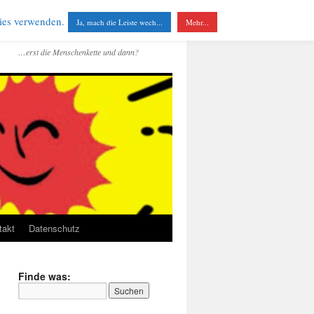
kies verwenden.
Ja, mach die Leiste wech...
Mehr...
…erst die Menschenkette und dann?
takt
Datenschutz
Finde was: