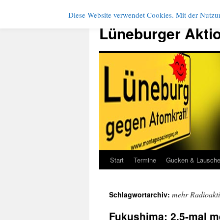
Diese Website verwendet Cookies. Mit der Nutzun
Zum
Inhalt
Lüneburger Akti
springen
Start
Termine
Gucken & Lausch
mehr Radioaktiv
Schlagwortarchiv:
Fukushima: 2,5-mal me