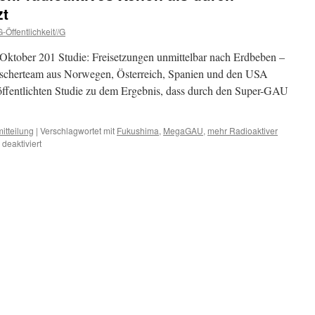
zt
-Öffentlichkeit//G
ktober 201 Studie: Freisetzungen unmittelbar nach Erdbeben –
orscherteam aus Norwegen, Österreich, Spanien und den USA
öffentlichten Studie zu dem Ergebnis, dass durch den Super-GAU
itteilung
|
Verschlagwortet mit
Fukushima
,
MegaGAU
,
mehr Radioaktiver
für
deaktiviert
Fukushima:
2,5-
mal
mehr
radioaktives
Xenon
als
durch
Tschernobyl
freigesetzt