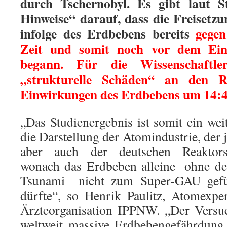
durch Tschernobyl. Es gibt laut S
Hinweise“ darauf, dass die Freisetz
infolge des Erdbebens bereits
gegen
Zeit und somit noch vor dem Ein
begann. Für die Wissenschaftl
„strukturelle Schäden“ an den R
Einwirkungen des Erdbebens um 14:4
„Das Studienergebnis ist somit ein wei
die Darstellung der Atomindustrie, der
aber auch der deutschen Reaktorsi
wonach das Erdbeben alleine  ohne d
Tsunami  nicht zum Super-GAU gefüh
dürfte“, so Henrik Paulitz, Atomexpe
Ärzteorganisation IPPNW. „Der Versu
weltweit massive Erdbebengefährdung