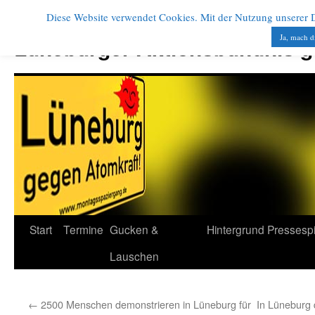
Diese Website verwendet Cookies. Mit der Nutzung unserer Di
Zum
Inhalt
Ja, mach d
Lüneburger Aktionsbündnis 
springen
Start
Termine
Gucken &
Hintergrund
Pressesp
Lauschen
←
2500 Menschen demonstrieren in Lüneburg für
In Lüneburg