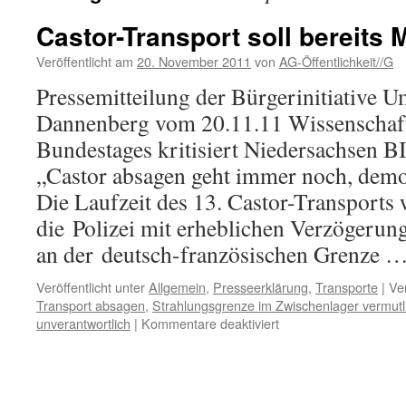
Castor-Transport soll bereits 
Veröffentlicht am
20. November 2011
von
AG-Öffentlichkeit//G
Pressemitteilung der Bürgerinitiative 
Dannenberg vom 20.11.11 Wissenschaftl
Bundestages kritisiert Niedersachsen B
„Castor absagen geht immer noch, demon
Die Laufzeit des 13. Castor-Transports w
die Polizei mit erheblichen Verzögerun
an der deutsch-französischen Grenze 
Veröffentlicht unter
Allgemein
,
Presseerklärung
,
Transporte
|
Ve
Transport absagen
,
Strahlungsgrenze im Zwischenlager vermutli
für
unverantwortlich
|
Kommentare deaktiviert
Castor-
Transport
soll
bereits