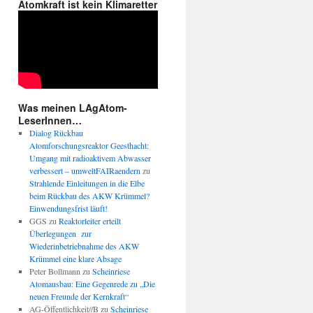
Atomkraft ist kein Klimaretter
Was meinen LAgAtom-
LeserInnen…
Dialog Rückbau
Atomforschungsreaktor Geesthacht:
Umgang mit radioaktivem Abwasser
verbessert – umweltFAIRaendern
zu
Strahlende Einleitungen in die Elbe
beim Rückbau des AKW Krümmel?
Einwendungsfrist läuft!
GGS
zu
Reaktorleiter erteilt
Überlegungen zur
Wiederinbetriebnahme des AKW
Krümmel eine klare Absage
Peter Bollmann
zu
Scheinriese
Atomausbau: Eine Gegenrede zu „Die
neuen Freunde der Kernkraft“
AG-Öffentlichkeit//B
zu
Scheinriese