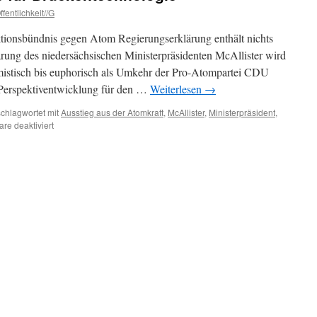
fentlichkeit//G
tionsbündnis gegen Atom Regierungserklärung enthält nichts
rung des niedersächsischen Ministerpräsidenten McAllister wird
imistisch bis euphorisch als Umkehr der Pro-Atompartei CDU
ne Perspektiventwicklung für den …
Weiterlesen
→
chlagwortet mit
Ausstieg aus der Atomkraft
,
McAllister
,
Ministerpräsident
,
für
e deaktiviert
McAllister
baut
Brücke
für
Brückentechnologie