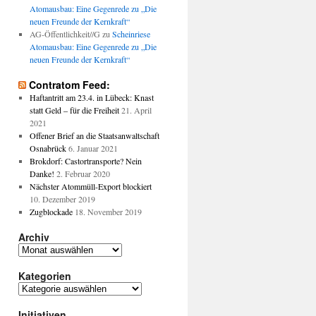
Atomausbau: Eine Gegenrede zu „Die
neuen Freunde der Kernkraft“
AG-Öffentlichkeit//G
zu
Scheinriese
Atomausbau: Eine Gegenrede zu „Die
neuen Freunde der Kernkraft“
Contratom Feed:
Haftantritt am 23.4. in Lübeck: Knast
statt Geld – für die Freiheit
21. April
2021
Offener Brief an die Staatsanwaltschaft
Osnabrück
6. Januar 2021
Brokdorf: Castortransporte? Nein
Danke!
2. Februar 2020
Nächster Atommüll-Export blockiert
10. Dezember 2019
Zugblockade
18. November 2019
Archiv
Archiv
Kategorien
Kategorien
Initiativen