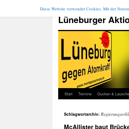
Diese Website verwendet Cookies. Mit der Nutzun
Zum
Inhalt
Lüneburger Akti
springen
Start
Termine
Gucken & Lausch
Regierungserk
Schlagwortarchiv:
McAllister baut Brück