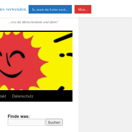
kies verwenden.
Ja, mach die Leiste wech...
Mehr...
…erst die Menschenkette und dann?
takt
Datenschutz
Finde was: