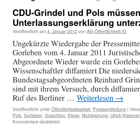
CDU-Grindel und Pols müsse
Unterlassungserklärung unter
Veröffentlicht am
4. Januar 2012
von
AG-Öffentlichkeit//G
Ungekürzte Wiedergabe der Pressemittei
Gorleben vom 4. Januar 2011 Juristisc
Abgeordnete Wieder wurde ein Gorleben
Wissenschaftler diffamiert Die nieder
Bundestagsabgeordneten Reinhard Grin
sind mit ihrem Versuch, durch diffami
Ruf des Berliner …
Weiterlesen
→
Veröffentlicht unter
Öffentlichkeitsarbeit
,
Pressemitteilung
|
Versc
Pols
,
Gorleben
,
Gutachten
,
Klage
,
Nichteignung
,
Ulrich Kleema
für
Kommentare deaktiviert
CDU-
Grindel
und