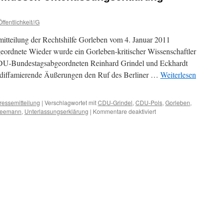
ffentlichkeit//G
itteilung der Rechtshilfe Gorleben vom 4. Januar 2011
eordnete Wieder wurde ein Gorleben-kritischer Wissenschaftler
 CDU-Bundestagsabgeordneten Reinhard Grindel und Eckhardt
h diffamierende Äußerungen den Ruf des Berliner …
Weiterlesen
ressemitteilung
|
Verschlagwortet mit
CDU-Grindel
,
CDU-Pols
,
Gorleben
,
für
Kleemann
,
Unterlassungserklärung
|
Kommentare deaktiviert
CDU-
Grindel
und
Pols
müssen
Unterlassungserklärun
unterzeichnen