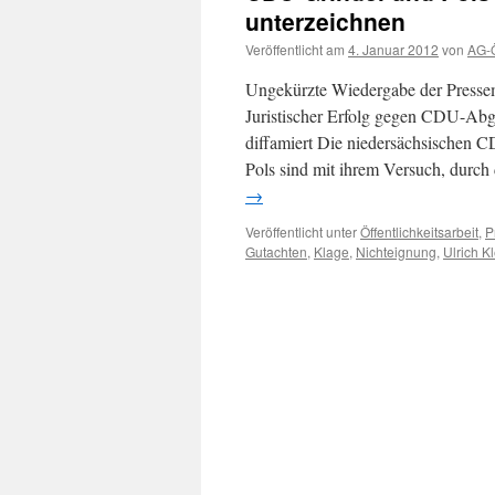
unterzeichnen
Veröffentlicht am
4. Januar 2012
von
AG-Ö
Ungekürzte Wiedergabe der Pressem
Juristischer Erfolg gegen CDU-Abg
diffamiert Die niedersächsischen
Pols sind mit ihrem Versuch, durc
→
Veröffentlicht unter
Öffentlichkeitsarbeit
,
P
Gutachten
,
Klage
,
Nichteignung
,
Ulrich 