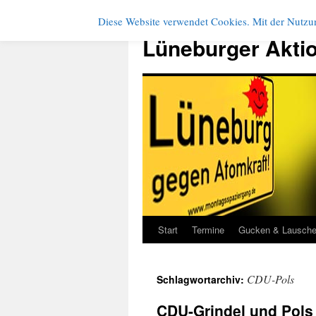
Diese Website verwendet Cookies. Mit der Nutzun
Zum
Inhalt
Lüneburger Akti
springen
Start
Termine
Gucken & Lausch
CDU-Pols
Schlagwortarchiv:
CDU-Grindel und Pols