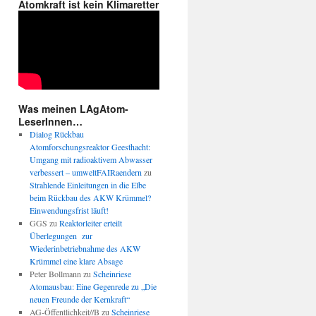
Atomkraft ist kein Klimaretter
Was meinen LAgAtom-
LeserInnen…
Dialog Rückbau
Atomforschungsreaktor Geesthacht:
Umgang mit radioaktivem Abwasser
verbessert – umweltFAIRaendern
zu
Strahlende Einleitungen in die Elbe
beim Rückbau des AKW Krümmel?
Einwendungsfrist läuft!
GGS
zu
Reaktorleiter erteilt
g
Überlegungen zur
Wiederinbetriebnahme des AKW
Krümmel eine klare Absage
Peter Bollmann
zu
Scheinriese
Atomausbau: Eine Gegenrede zu „Die
neuen Freunde der Kernkraft“
AG-Öffentlichkeit//B
zu
Scheinriese