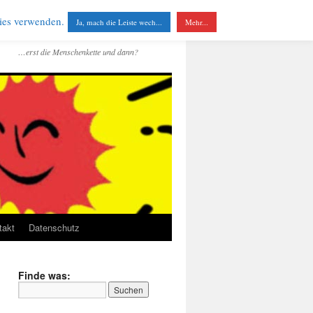
kies verwenden.
Ja, mach die Leiste wech...
Mehr...
…erst die Menschenkette und dann?
takt
Datenschutz
Finde was: