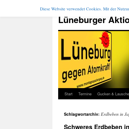
Diese Website verwendet Cookies. Mit der Nutzun
Zum
Inhalt
Lüneburger Akti
springen
Start
Termine
Gucken & Lausch
Erdbeben in J
Schlagwortarchiv:
Schweres Erdbeben in