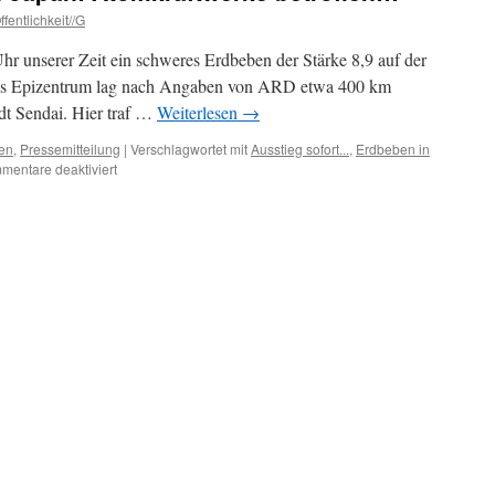
fentlichkeit//G
r unserer Zeit ein schweres Erdbeben der Stärke 8,9 auf der
Das Epizentrum lag nach Angaben von ARD etwa 400 km
dt Sendai. Hier traf …
Weiterlesen
→
en
,
Pressemitteilung
|
Verschlagwortet mit
Ausstieg sofort...
,
Erdbeben in
für
mentare deaktiviert
Schweres
Erdbeben
in
Japan:
Atomkraftwerke
betroffen…