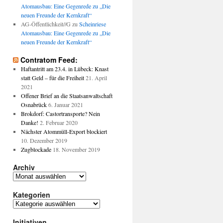
Atomausbau: Eine Gegenrede zu „Die
neuen Freunde der Kernkraft“
AG-Öffentlichkeit//G
zu
Scheinriese
Atomausbau: Eine Gegenrede zu „Die
neuen Freunde der Kernkraft“
Contratom Feed:
Haftantritt am 23.4. in Lübeck: Knast
statt Geld – für die Freiheit
21. April
2021
Offener Brief an die Staatsanwaltschaft
Osnabrück
6. Januar 2021
Brokdorf: Castortransporte? Nein
Danke!
2. Februar 2020
Nächster Atommüll-Export blockiert
10. Dezember 2019
Zugblockade
18. November 2019
Archiv
Archiv
Kategorien
Kategorien
Initiativen