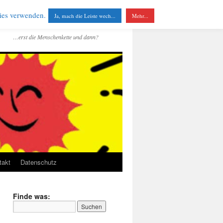
kies verwenden.
Ja, mach die Leiste wech...
Mehr...
…erst die Menschenkette und dann?
takt
Datenschutz
Finde was: