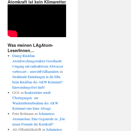
Atomkraft ist kein Klimaretter
Was meinen LAgAtom-
LeserInnen…
Dialog Rückbau
Atomforschungsreaktor Geesthacht:
Umgang mit radioaktivem Abwasser
verbessert – umweltFAIRaendern
zu
Strahlende Einleitungen in die Elbe
beim Rückbau des AKW Krümmel?
Einwendungsfrist läuft!
GGS
zu
Reaktorleiter erteilt
Überlegungen zur
Wiederinbetriebnahme des AKW
Krümmel eine klare Absage
Peter Bollmann
zu
Scheinriese
Atomausbau: Eine Gegenrede zu „Die
neuen Freunde der Kernkraft“
AG-Öffentlichkeit//B
zu
Scheinriese