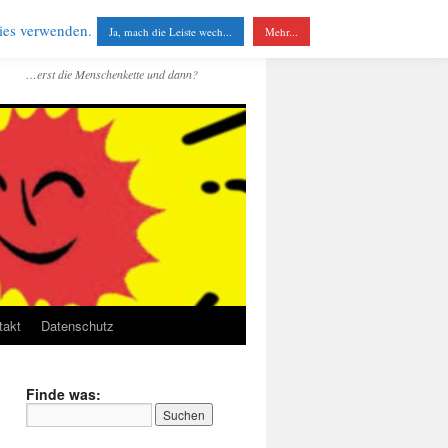
kies verwenden.
Ja, mach die Leiste wech...
Mehr...
…erst die Menschenkette und dann?
takt
Datenschutz
Finde was: