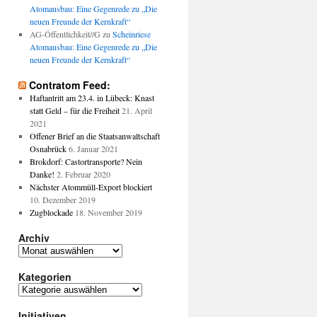
Atomausbau: Eine Gegenrede zu „Die
neuen Freunde der Kernkraft“
AG-Öffentlichkeit//G
zu
Scheinriese
Atomausbau: Eine Gegenrede zu „Die
neuen Freunde der Kernkraft“
Contratom Feed:
Haftantritt am 23.4. in Lübeck: Knast
statt Geld – für die Freiheit
21. April
2021
Offener Brief an die Staatsanwaltschaft
Osnabrück
6. Januar 2021
Brokdorf: Castortransporte? Nein
Danke!
2. Februar 2020
Nächster Atommüll-Export blockiert
10. Dezember 2019
Zugblockade
18. November 2019
Archiv
Archiv
Kategorien
Kategorien
Initiativen