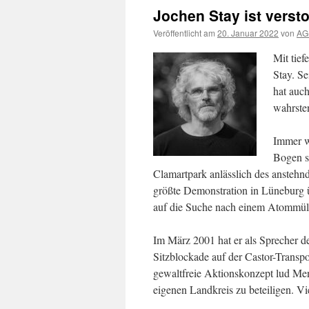
Jochen Stay ist verst
Veröffentlicht am
20. Januar 2022
von
AG-
Mit tie
Stay. S
hat auc
wahrste
Immer w
Bogen s
Clamartpark anlässlich des anstehn
größte Demonstration in Lüneburg ü
auf die Suche nach einem Atommülll
Im März 2001 hat er als Sprecher de
Sitzblockade auf der Castor-Transp
gewaltfreie Aktionskonzept lud Men
eigenen Landkreis zu beteiligen. V