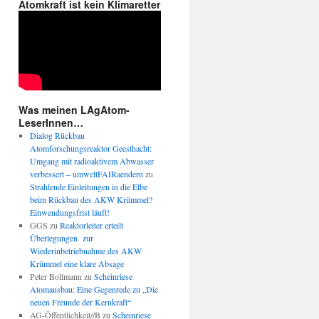
Atomkraft ist kein Klimaretter
Was meinen LAgAtom-
LeserInnen…
Dialog Rückbau
Atomforschungsreaktor Geesthacht:
Umgang mit radioaktivem Abwasser
verbessert – umweltFAIRaendern
zu
Strahlende Einleitungen in die Elbe
beim Rückbau des AKW Krümmel?
Einwendungsfrist läuft!
GGS
zu
Reaktorleiter erteilt
Überlegungen zur
Wiederinbetriebnahme des AKW
Krümmel eine klare Absage
Peter Bollmann
zu
Scheinriese
Atomausbau: Eine Gegenrede zu „Die
neuen Freunde der Kernkraft“
AG-Öffentlichkeit//B
zu
Scheinriese