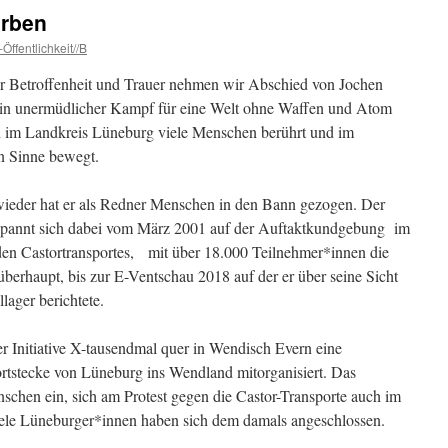
orben
Öffentlichkeit//B
fer Betroffenheit und Trauer nehmen wir Abschied von Jochen
ein unermüdlicher Kampf für eine Welt ohne Waffen und Atom
h im Landkreis Lüneburg viele Menschen berührt und im
n Sinne bewegt.
ieder hat er als Redner Menschen in den Bann gezogen. Der
pannt sich dabei vom März 2001 auf der Auftaktkundgebung im
den Castortransportes, mit über 18.000 Teilnehmer*innen die
berhaupt, bis zur E-Ventschau 2018 auf der er über seine Sicht
ager berichtete.
r Initiative X-tausendmal quer in Wendisch Evern eine
ortstecke von Lüneburg ins Wendland mitorganisiert. Das
schen ein, sich am Protest gegen die Castor-Transporte auch im
iele Lüneburger*innen haben sich dem damals angeschlossen.