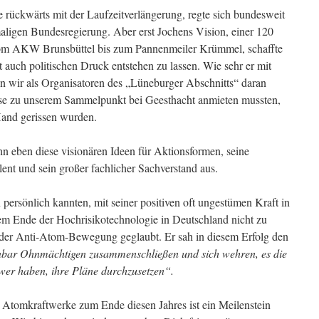
 rückwärts mit der Laufzeitverlängerung, regte sich bundesweit
ligen Bundesregierung. Aber erst Jochens Vision, einer 120
om AKW Brunsbüttel bis zum Pannenmeiler Krümmel, schaffte
uch politischen Druck entstehen zu lassen. Wie sehr er mit
ben wir als Organisatoren des „Lüneburger Abschnitts“ daran
sse zu unserem Sammelpunkt bei Geesthacht anmieten mussten,
 Hand gerissen wurden.
ihn eben diese visionären Ideen für Aktionsformen, seine
lent und sein großer fachlicher Sachverstand aus.
n persönlich kannten, mit seiner positiven oft ungestümen Kraft in
em Ende der Hochrisikotechnologie in Deutschland nicht zu
g der Anti-Atom-Bewegung geglaubt. Er sah in diesem Erfolg den
inbar Ohnmächtigen zusammenschließen und sich wehren, es die
wer haben, ihre Pläne durchzusetzen“.
i Atomkraftwerke zum Ende diesen Jahres ist ein Meilenstein