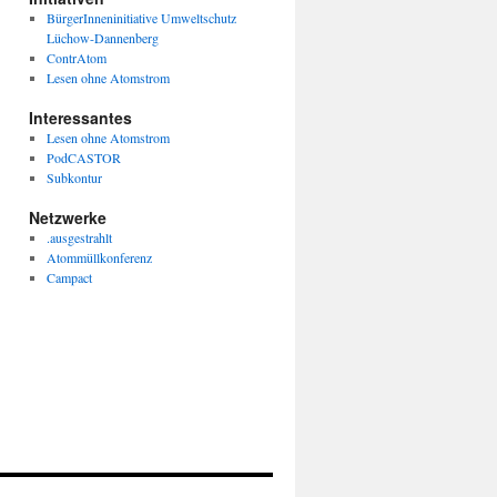
BürgerInneninitiative Umweltschutz
Lüchow-Dannenberg
ContrAtom
Lesen ohne Atomstrom
Interessantes
Lesen ohne Atomstrom
PodCASTOR
Subkontur
Netzwerke
.ausgestrahlt
Atommüllkonferenz
Campact