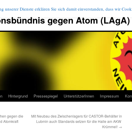
g unserer Dienste erklären Sie sich damit einverstanden, dass wir Coo
onsbündnis gegen Atom (LAgA)
en
Hintergrund
Pressespiegel
UnterstützerInnen
Impressum
Kon
hen gegen die
Mit Neubau des Zwischenlagers für CASTOR-Behälter in
d Atomkraft
Lubmin auch Standards setzen für die Halle am AKW
Krümmel!
→