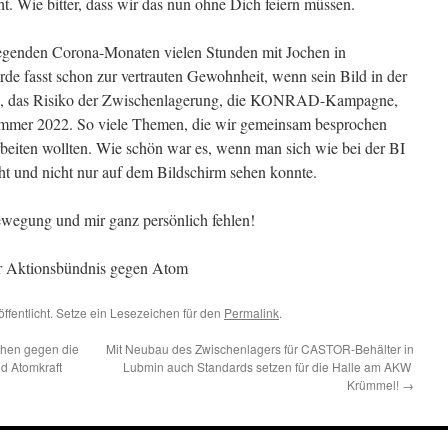
t. Wie bitter, dass wir das nun ohne Dich feiern müssen.
liegenden Corona-Monaten vielen Stunden mit Jochen in
de fasst schon zur vertrauten Gewohnheit, wenn sein Bild in der
he, das Risiko der Zwischenlagerung, die KONRAD-Kampagne,
mmer 2022. So viele Themen, die wir gemeinsam besprochen
arbeiten wollten. Wie schön war es, wenn man sich wie bei der BI
t und nicht nur auf dem Bildschirm sehen konnte.
wegung und mir ganz persönlich fehlen!
r Aktionsbündnis gegen Atom
ffentlicht. Setze ein Lesezeichen für den
Permalink
.
hen gegen die
Mit Neubau des Zwischenlagers für CASTOR-Behälter in
d Atomkraft
Lubmin auch Standards setzen für die Halle am AKW
Krümmel!
→