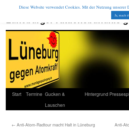
Diese Website verwendet Cookies. Mit der Nutzung unserer Di
Zum
Inhalt
Ja, mach d
Lüneburger Aktionsbündnis 
springen
Start
Termine
Gucken &
Hintergrund
Pressesp
Lauschen
←
Anti-Atom-Radtour macht Halt in Lüneburg
Anti-At