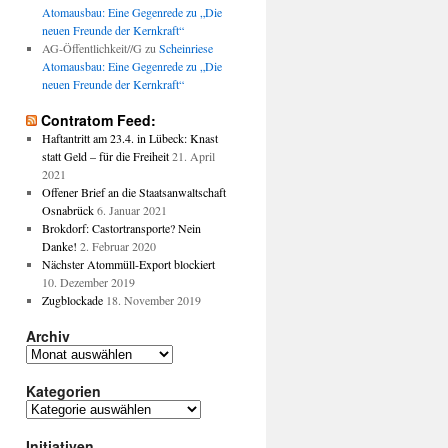
Atomausbau: Eine Gegenrede zu „Die
neuen Freunde der Kernkraft“
AG-Öffentlichkeit//G
zu
Scheinriese
Atomausbau: Eine Gegenrede zu „Die
neuen Freunde der Kernkraft“
Contratom Feed:
Haftantritt am 23.4. in Lübeck: Knast
statt Geld – für die Freiheit
21. April
2021
Offener Brief an die Staatsanwaltschaft
Osnabrück
6. Januar 2021
Brokdorf: Castortransporte? Nein
Danke!
2. Februar 2020
Nächster Atommüll-Export blockiert
10. Dezember 2019
Zugblockade
18. November 2019
Archiv
Archiv
Kategorien
Kategorien
Initiativen