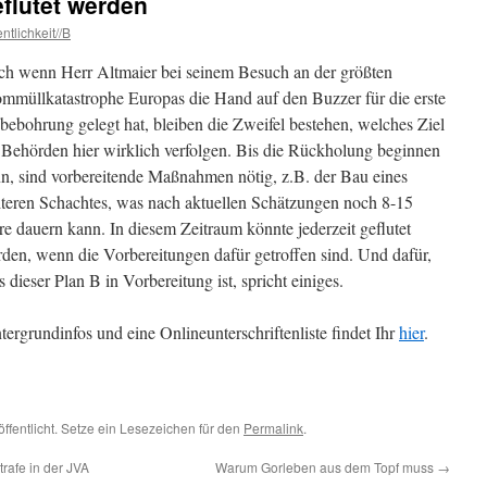
eflutet werden
ntlichkeit//B
h wenn Herr Altmaier bei seinem Besuch an der größten
mmüllkatastrophe Europas die Hand auf den Buzzer für die erste
bebohrung gelegt hat, bleiben die Zweifel bestehen, welches Ziel
 Behörden hier wirklich verfolgen. Bis die Rückholung beginnen
n, sind vorbereitende Maßnahmen nötig, z.B. der Bau eines
teren Schachtes, was nach aktuellen Schätzungen noch 8-15
re dauern kann. In diesem Zeitraum könnte jederzeit geflutet
den, wenn die Vorbereitungen dafür getroffen sind. Und dafür,
s dieser Plan B in Vorbereitung ist, spricht einiges.
tergrundinfos und eine Onlineunterschriftenliste findet Ihr
hier
.
ffentlicht. Setze ein Lesezeichen für den
Permalink
.
trafe in der JVA
Warum Gorleben aus dem Topf muss
→