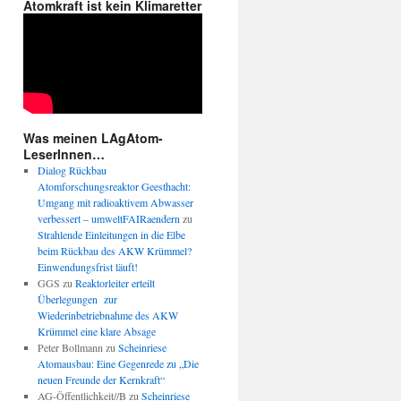
Atomkraft ist kein Klimaretter
Was meinen LAgAtom-
LeserInnen…
Dialog Rückbau
Atomforschungsreaktor Geesthacht:
Umgang mit radioaktivem Abwasser
verbessert – umweltFAIRaendern
zu
Strahlende Einleitungen in die Elbe
beim Rückbau des AKW Krümmel?
Einwendungsfrist läuft!
GGS
zu
Reaktorleiter erteilt
Überlegungen zur
Wiederinbetriebnahme des AKW
Krümmel eine klare Absage
Peter Bollmann
zu
Scheinriese
Atomausbau: Eine Gegenrede zu „Die
neuen Freunde der Kernkraft“
AG-Öffentlichkeit//B
zu
Scheinriese