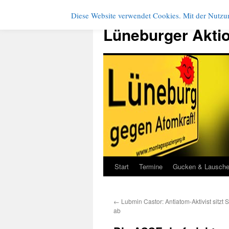
Diese Website verwendet Cookies. Mit der Nutzun
Zum
Inhalt
Lüneburger Akti
springen
Start
Termine
Gucken & Lausch
←
Lubmin Castor: Antiatom-Aktivist sitzt S
ab