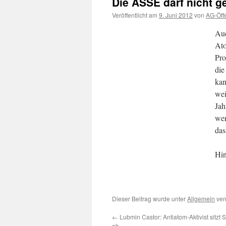
Die ASSE darf nicht g
Veröffentlicht am
9. Juni 2012
von
AG-Öffe
Auc
Ato
Pro
die
kan
wei
Jah
wer
das
Hin
Dieser Beitrag wurde unter
Allgemein
verö
←
Lubmin Castor: Antiatom-Aktivist sitzt S
ab