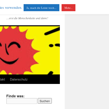
kies verwenden.
Ja, mach die Leiste wech...
Mehr...
…erst die Menschenkette und dann?
takt
Datenschutz
Finde was: