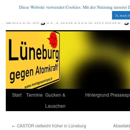
Diese Website verwendet Cookies. Mit der Nutzung unserer Di
Zum
Inhalt
Ja, mach d
Lüneburger Aktionsbündnis 
springen
Start
Termine
Gucken &
Hintergrund
Pressesp
Lauschen
←
CASTOR vielleicht früher in Lüneburg
Abseilakt