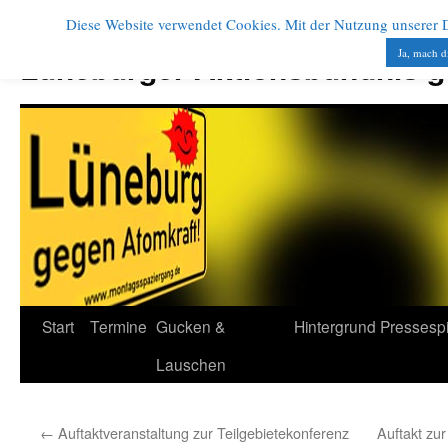
Diese Website verwendet Cookies. Mit der Nutzung unserer Di
Zum
Inhalt
Ja, mach d
Lüneburger Aktionsbündnis 
springen
Start
Termine
Gucken &
Hintergrund
Pressesp
Lauschen
←
Auftaktveranstaltung zur Teilgebietekonferenz
Auftakt zur