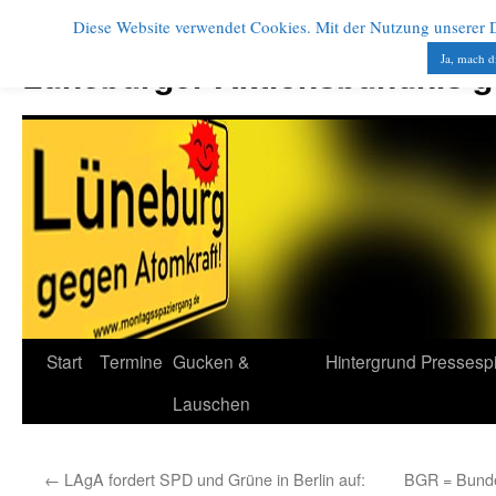
Diese Website verwendet Cookies. Mit der Nutzung unserer Di
Zum
Inhalt
Ja, mach d
Lüneburger Aktionsbündnis 
springen
Start
Termine
Gucken &
Hintergrund
Pressesp
Lauschen
←
LAgA fordert SPD und Grüne in Berlin auf:
BGR = Bunde