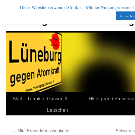
Diese Website verwendet Cookies. Mit der Nutzung unserer Di
Zum
Inhalt
Ja, mach d
Lüneburger Aktionsbündnis 
springen
Start
Termine
Gucken &
Hintergrund
Pressesp
Lauschen
←
Mini-Probe-Menschenkette
Schweres 