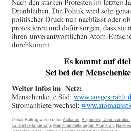
Nach den starken Protesten im letzten Jah
Dranbleiben. Die Politik wird sehr gena
politischer Druck nun nachlässt oder ob
protestieren und dafür sorgen, dass sie 
ihren unverantwortlichen Atom-Entsche
durchkommt.
Es kommt auf dich
Sei bei der Menschenke
Weiter Infos im Netz:
Menschenkette Süd:
www.ausgestrahlt.
Stromanbieterwechsel:
www.atomausstie
Dieser Beitrag wurde unter
Aktionen
,
Allgemein
,
Demonstration
Laufzeitverlängerung
,
Menschenkette gegen Atomkraft
,
Nase vo
verschlagwortet. Setze ein Lesezeichen für den
Permalink
.