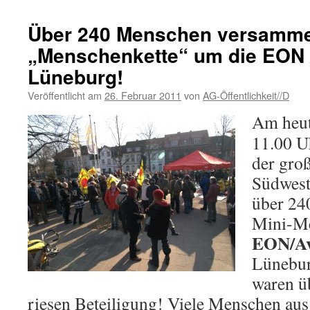
Über 240 Menschen versammel
„Menschenkette“ um die EON /
Lüneburg!
Veröffentlicht am
26. Februar 2011
von
AG-Öffentlichkeit//D
Am heut
11.00 U
der gro
Südwest
über 24
Mini-Me
EON/Ava
Lünebur
waren ü
riesen Beteiligung! Viele Menschen a