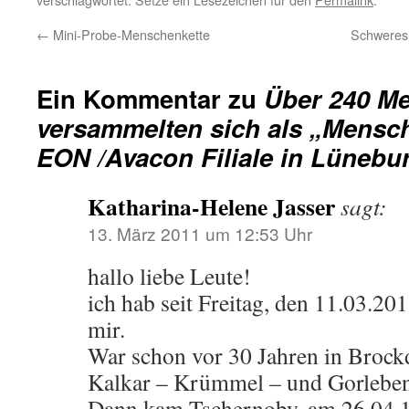
←
Mini-Probe-Menschenkette
Schweres 
Ein Kommentar zu
Über 240 M
versammelten sich als „Mensc
EON /Avacon Filiale in Lünebu
Katharina-Helene Jasser
sagt:
13. März 2011 um 12:53 Uhr
hallo liebe Leute!
ich hab seit Freitag, den 11.03.20
mir.
War schon vor 30 Jahren in Brock
Kalkar – Krümmel – und Gorleben
Dann kam Tschernoby. am 26.04.1