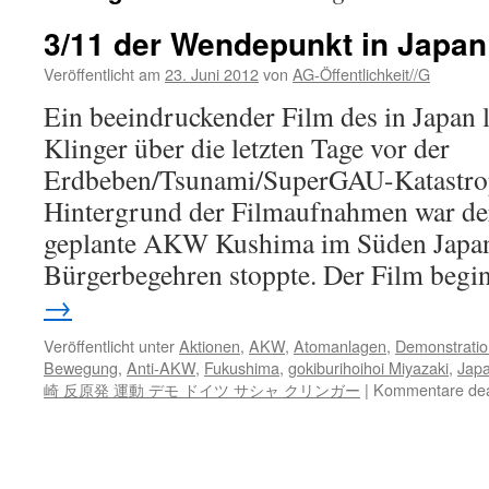
3/11 der Wendepunkt in Japa
Veröffentlicht am
23. Juni 2012
von
AG-Öffentlichkeit//G
Ein beeindruckender Film des in Japan
Klinger über die letzten Tage vor der
Erdbeben/Tsunami/SuperGAU-Katastrop
Hintergrund der Filmaufnahmen war der
geplante AKW Kushima im Süden Japans
Bürgerbegehren stoppte. Der Film beg
→
Veröffentlicht unter
Aktionen
,
AKW
,
Atomanlagen
,
Demonstratio
Bewegung
,
Anti-AKW
,
Fukushima
,
gokiburihoihoi Miyazaki
,
Jap
崎 反原発 運動 デモ ドイツ サシャ クリンガー
|
Kommentare deak