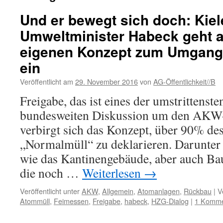
Und er bewegt sich doch: Kiel
Umweltminister Habeck geht a
eigenen Konzept zum Umgang
ein
Veröffentlicht am
29. November 2016
von
AG-Öffentlichkeit//B
Freigabe, das ist eines der umstrittenst
bundesweiten Diskussion um den AKW-
verbirgt sich das Konzept, über 90% des
„Normalmüll“ zu deklarieren. Darunter
wie das Kantinengebäude, aber auch Bau
die noch …
Weiterlesen
→
Veröffentlicht unter
AKW
,
Allgemein
,
Atomanlagen
,
Rückbau
|
V
Atommüll
,
Feimessen
,
Freigabe
,
habeck
,
HZG-Dialog
|
1 Komme