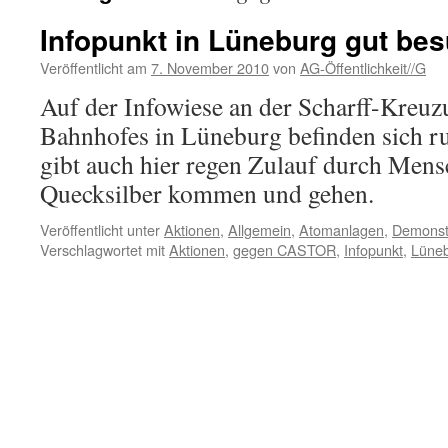
Infopunkt in Lüneburg gut bes
Veröffentlicht am
7. November 2010
von
AG-Öffentlichkeit//G
Auf der Infowiese an der Scharff-Kreuz
Bahnhofes in Lüneburg befinden sich r
gibt auch hier regen Zulauf durch Mens
Quecksilber kommen und gehen.
Veröffentlicht unter
Aktionen
,
Allgemein
,
Atomanlagen
,
Demonst
Verschlagwortet mit
Aktionen
,
gegen CASTOR
,
Infopunkt
,
Lüne