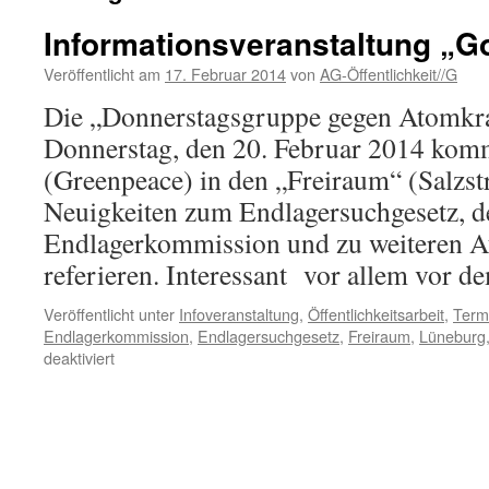
Informationsveranstaltung „Go
Veröffentlicht am
17. Februar 2014
von
AG-Öffentlichkeit//G
Die „Donnerstagsgruppe gegen Atomkra
Donnerstag, den 20. Februar 2014 kom
(Greenpeace) in den „Freiraum“ (Salzstr
Neuigkeiten zum Endlagersuchgesetz, d
Endlagerkommission und zu weiteren A
referieren. Interessant vor allem vor
Veröffentlicht unter
Infoveranstaltung
,
Öffentlichkeitsarbeit
,
Term
Endlagerkommission
,
Endlagersuchgesetz
,
Freiraum
,
Lüneburg
für
deaktiviert
Informationsveranstaltung
„Gorleben
bleibt?!“