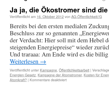
Ja ja, die Ökostromer sind d
Veröffentlicht am
16. Oktober 2012
von
AG-Öffentlichkeit//G
Bereits bei den ersten medialen Zucku
Beschluss zur so genannten „Energie
der Verdacht: Hier soll mit dem Hebel d
steigenden Energiepreise“ wieder zurüc
Und traraaa: Am Ende wird es die billi
Weiterlesen
→
Veröffentlicht unter
Kampagne
,
Öffentlichkeitsarbeit
|
Verschlagw
Energien Gesetz
,
Kampagne der Atomstromer
,
Kosten für Ener
für
Atomkraft?
|
Kommentare deaktiviert
Ja
ja,
die
Ökostromer
sind
die