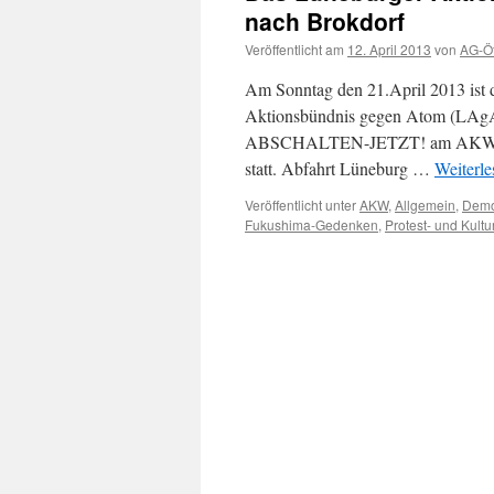
nach Brokdorf
Veröffentlicht am
12. April 2013
von
AG-Öf
Am Sonntag den 21.April 2013 ist
Aktionsbündnis gegen Atom (LAgA)
ABSCHALTEN-JETZT! am AKW Brokdo
statt. Abfahrt Lüneburg …
Weiterl
Veröffentlicht unter
AKW
,
Allgemein
,
Demo
Fukushima-Gedenken
,
Protest- und Kultu