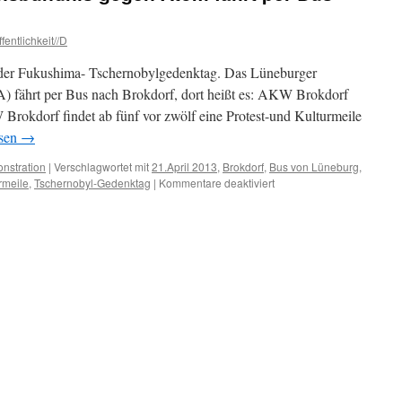
fentlichkeit//D
 der Fukushima- Tschernobylgedenktag. Das Lüneburger
 fährt per Bus nach Brokdorf, dort heißt es: AKW Brokdorf
rf findet ab fünf vor zwölf eine Protest-und Kulturmeile
esen
→
nstration
|
Verschlagwortet mit
21.April 2013
,
Brokdorf
,
Bus von Lüneburg
,
für
rmeile
,
Tschernobyl-Gedenktag
|
Kommentare deaktiviert
Das
Lüneburger
Aktionsbündnis
gegen
Atom
fährt
per
Bus
nach
Brokdorf