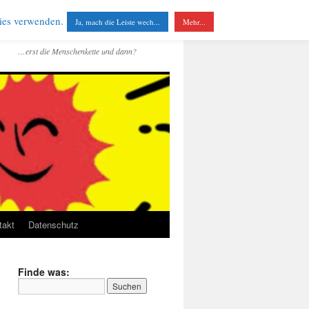
kies verwenden.
Ja, mach die Leiste wech...
Mehr...
…erst die Menschenkette und dann?
takt
Datenschutz
Finde was: