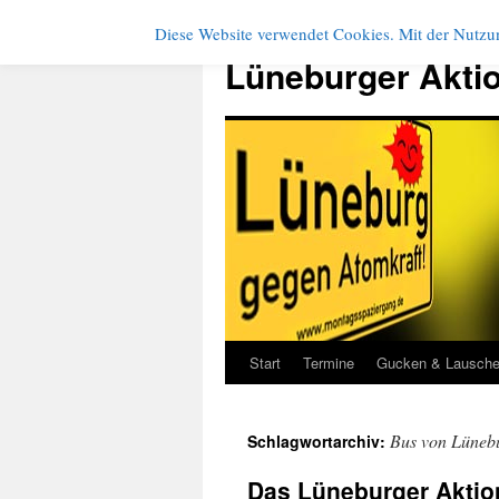
Diese Website verwendet Cookies. Mit der Nutzun
Zum
Inhalt
Lüneburger Akti
springen
Start
Termine
Gucken & Lausch
Bus von Lüneb
Schlagwortarchiv:
Das Lüneburger Aktio