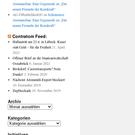
Atomausbau: Eine Gegenrede zu „Die
neuen Freunde der Kernkraft“
AG-Öffentlichkeit//G
zu
Scheinriese
Atomausbau: Eine Gegenrede zu „Die
neuen Freunde der Kernkraft“
Contratom Feed:
Haftantritt am 23.4. in Lübeck: Knast
statt Geld – für die Freiheit
21. April
2021
Offener Brief an die Staatsanwaltschaft
Osnabrück
6. Januar 2021
Brokdorf: Castortransporte? Nein
Danke!
2. Februar 2020
Nächster Atommüll-Export blockiert
10. Dezember 2019
Zugblockade
18. November 2019
Archiv
Archiv
Kategorien
Kategorien
Initiativen