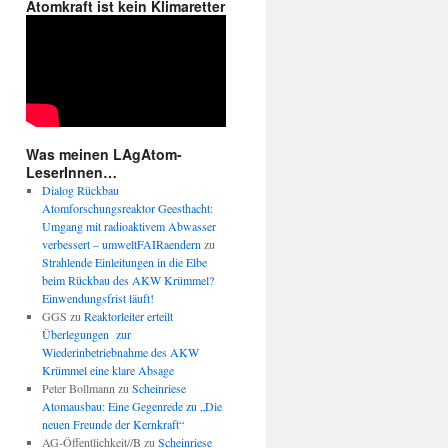
Atomkraft ist kein Klimaretter
Was meinen LAgAtom-
LeserInnen…
Dialog Rückbau
Atomforschungsreaktor Geesthacht:
Umgang mit radioaktivem Abwasser
verbessert – umweltFAIRaendern
zu
Strahlende Einleitungen in die Elbe
beim Rückbau des AKW Krümmel?
Einwendungsfrist läuft!
GGS
zu
Reaktorleiter erteilt
Überlegungen zur
Wiederinbetriebnahme des AKW
Krümmel eine klare Absage
Peter Bollmann
zu
Scheinriese
Atomausbau: Eine Gegenrede zu „Die
neuen Freunde der Kernkraft“
AG-Öffentlichkeit//B
zu
Scheinriese