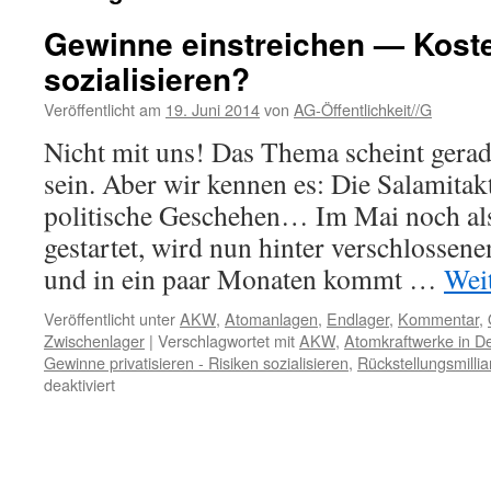
Gewinne einstreichen — Koste
sozialisieren?
Veröffentlicht am
19. Juni 2014
von
AG-Öffentlichkeit//G
Nicht mit uns! Das Thema scheint gera
sein. Aber wir kennen es: Die Salamitak
politische Geschehen… Im Mai noch al
gestartet, wird nun hinter verschlossen
und in ein paar Monaten kommt …
Wei
Veröffentlicht unter
AKW
,
Atomanlagen
,
Endlager
,
Kommentar
,
Zwischenlager
|
Verschlagwortet mit
AKW
,
Atomkraftwerke in D
Gewinne privatisieren - Risiken sozialisieren
,
Rückstellungsmilli
für
deaktiviert
Gewinne
einstreichen
—
Kosten