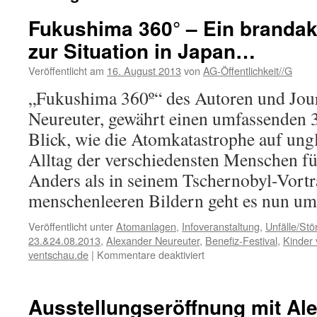
Fukushima 360° – Ein brandakt
zur Situation in Japan…
Veröffentlicht am
16. August 2013
von
AG-Öffentlichkeit//G
„Fukushima 360º“ des Autoren und Jour
Neureuter, gewährt einen umfassenden
Blick, wie die Atomkatastrophe auf ung
Alltag der verschiedensten Menschen fü
Anders als in seinem Tschernobyl-Vortr
menschenleeren Bildern geht es nun 
Veröffentlicht unter
Atomanlagen
,
Infoveranstaltung
,
Unfälle/Stör
23.&24.08.2013
,
Alexander Neureuter
,
Benefiz-Festival
,
Kinder 
für
ventschau.de
|
Kommentare deaktiviert
Fukushima
360°
–
Ausstellungseröffnung mit Al
Ein