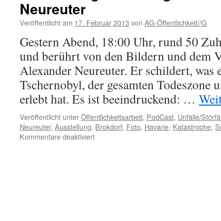
Neureuter
brandaktueller
Vortrag
Veröffentlicht am
17. Februar 2013
von
AG-Öffentlichkeit//G
zur
Situation
Gestern Abend, 18:00 Uhr, rund 50 Zuh
in
und berührt von den Bildern und dem V
Japan…
Alexander Neureuter. Er schildert, was er
Tschernobyl, der gesamten Todeszone u
erlebt hat. Es ist beeindruckend: …
Wei
Veröffentlicht unter
Öffentlichkeitsarbeit
,
PodCast
,
Unfälle/Störfä
Neureuter
,
Ausstellung
,
Brokdorf
,
Foto
,
Havarie
,
Katastrophe
,
S
für
Kommentare deaktiviert
Ausstellungseröffnung
mit
Alexander
Neureuter