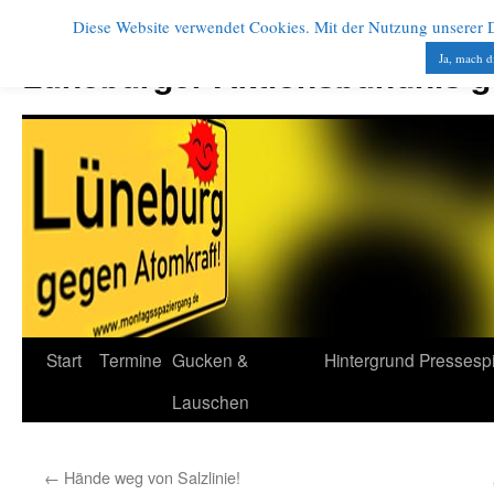
Diese Website verwendet Cookies. Mit der Nutzung unserer Di
Zum
Inhalt
Ja, mach d
Lüneburger Aktionsbündnis 
springen
Start
Termine
Gucken &
Hintergrund
Pressesp
Lauschen
←
Hände weg von Salzlinie!