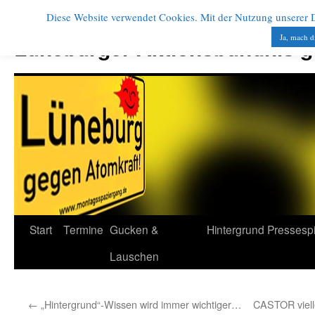
Diese Website verwendet Cookies. Mit der Nutzung unserer Di
Zum
Inhalt
Ja, mach d
Lüneburger Aktionsbündnis 
springen
Start
Termine
Gucken &
Hintergrund
Pressesp
Lauschen
←
„Hintergrund“-Wissen wird immer wichtiger…
CASTOR viell