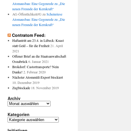
Atomausbau: Eine Gegenrede zu „Die
neuen Freunde der Kernkraft“
AG-Öffentlichkeit//G
zu
Scheinriese
Atomausbau: Eine Gegenrede zu „Die
neuen Freunde der Kernkraft“
Contratom Feed:
Haftantritt am 23.4. in Lübeck: Knast
statt Geld – für die Freiheit
21. April
2021
Offener Brief an die Staatsanwaltschaft
Osnabrück
6. Januar 2021
Brokdorf: Castortransporte? Nein
Danke!
2. Februar 2020
Nächster Atommüll-Export blockiert
10. Dezember 2019
Zugblockade
18. November 2019
Archiv
Archiv
Kategorien
Kategorien
Initiativen