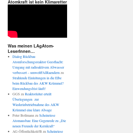
Atomkraft ist kein Klimaretter
Was meinen LAgAtom-
LeserInnen…
Dialog Rückbau
Atomforschungsreaktor Geesthacht:
Umgang mit radioaktivem Abwasser
verbessert – umweltFAIRaendern
zu
Strahlende Einleitungen in die Elbe
beim Rückbau des AKW Krümmel?
Einwendungsfrist läuft!
GGS
zu
Reaktorleiter erteilt
Überlegungen zur
Wiederinbetriebnahme des AKW
Krümmel eine klare Absage
Peter Bollmann
zu
Scheinriese
Atomausbau: Eine Gegenrede zu „Die
neuen Freunde der Kernkraft“
AG-Öffentlichkeit//B
zu
Scheinriese