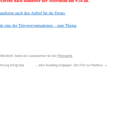
e Anreise nach Hannover der Metronom um 9:34 an.
er anderem auch den Aufruf für die Demo.
ls eine der Trägerorganisationen – zum Thema
ffentlicht. Setze ein Lesezeichen für den
Permalink
.
chnung bringt das
… dem Ausstieg entgegen. Der Film zur Radtour.
→