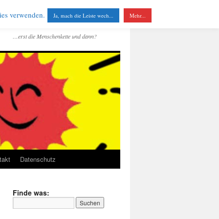
kies verwenden.
Ja, mach die Leiste wech...
Mehr...
…erst die Menschenkette und dann?
takt
Datenschutz
Finde was: