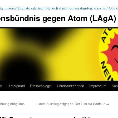
g unserer Dienste erklären Sie sich damit einverstanden, dass wir Coo
onsbündnis gegen Atom (LAgA)
en
Hintergrund
Pressespiegel
UnterstützerInnen
Impressum
Kon
chnung bringt das
… dem Ausstieg entgegen. Der Film zur Radtour.
→