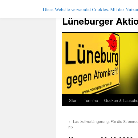
Diese Website verwendet Cookies. Mit der Nutzun
Zum
Inhalt
Lüneburger Akti
springen
Start
Termine
Gucken & Lausch
←
Laufzeitverlängerung: Für die Stromre
nix