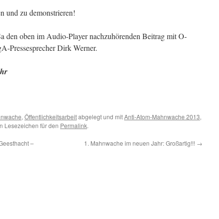
 und zu demonstrieren!
a den oben im Audio-Player nachzuhörenden Beitrag mit O-
gA-Pressesprecher Dirk Werner.
Uhr
nwache
,
Öffentlichkeitsarbeit
abgelegt und mit
Anti-Atom-Mahnwache 2013
,
in Lesezeichen für den
Permalink
.
 Geesthacht –
1. Mahnwache im neuen Jahr: Großartig!!!
→