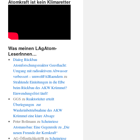
Atomkraft ist kein Klimaretter
Was meinen LAgAtom-
LeserInnen…
Dialog Rückbau
Atomforschungsreaktor Geesthacht:
Umgang mit radioaktivem Abwasser
verbessert – umweltFAIRaendern
zu
Strahlende Einleitungen in die Elbe
beim Rückbau des AKW Krümmel?
Einwendungsfrist läuft!
GGS
zu
Reaktorleiter erteilt
Überlegungen zur
Wiederinbetriebnahme des AKW
Krümmel eine klare Absage
Peter Bollmann
zu
Scheinriese
Atomausbau: Eine Gegenrede zu „Die
neuen Freunde der Kernkraft“
AG-Öffentlichkeit//B
zu
Scheinriese