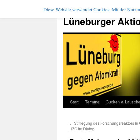
Diese Website verwendet Cookies. Mit der Nutzun
Zum
Inhalt
Lüneburger Akti
springen
Start
Termine
Gucken & Lausch
←
Stilllegung des Forschungsreaktors in
HZG im Dialog