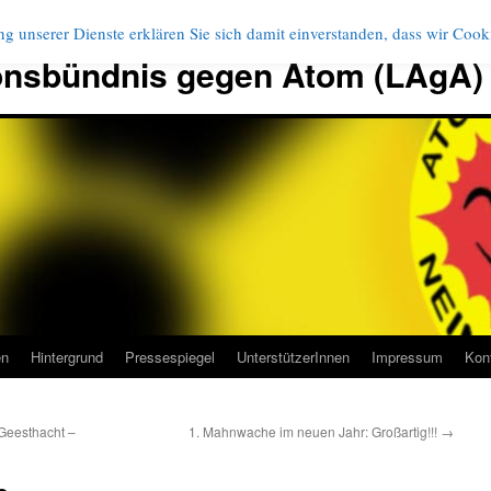
g unserer Dienste erklären Sie sich damit einverstanden, dass wir Coo
onsbündnis gegen Atom (LAgA)
en
Hintergrund
Pressespiegel
UnterstützerInnen
Impressum
Kon
 Geesthacht –
1. Mahnwache im neuen Jahr: Großartig!!!
→