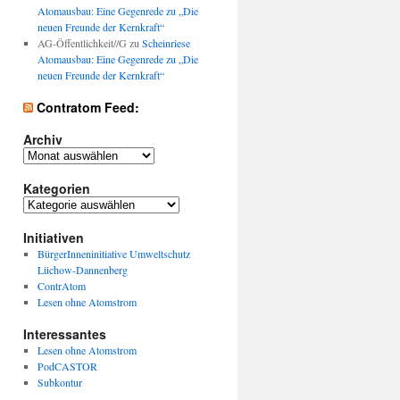
Atomausbau: Eine Gegenrede zu „Die
neuen Freunde der Kernkraft“
AG-Öffentlichkeit//G
zu
Scheinriese
Atomausbau: Eine Gegenrede zu „Die
neuen Freunde der Kernkraft“
Contratom Feed:
Archiv
Archiv
Kategorien
Kategorien
Initiativen
BürgerInneninitiative Umweltschutz
Lüchow-Dannenberg
ContrAtom
Lesen ohne Atomstrom
Interessantes
Lesen ohne Atomstrom
PodCASTOR
Subkontur