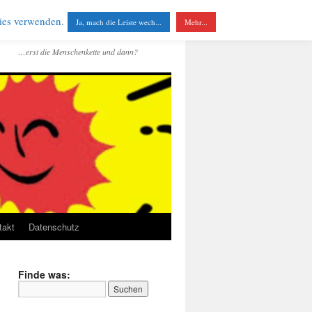
kies verwenden.
Ja, mach die Leiste wech...
Mehr...
…erst die Menschenkette und dann?
takt
Datenschutz
Finde was: