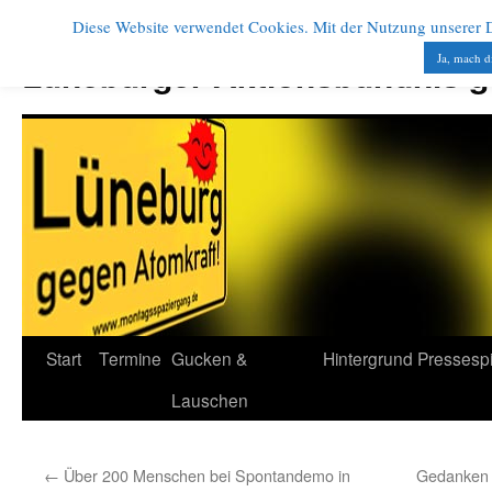
Diese Website verwendet Cookies. Mit der Nutzung unserer Di
Zum
Inhalt
Ja, mach d
Lüneburger Aktionsbündnis 
springen
Start
Termine
Gucken &
Hintergrund
Pressesp
Lauschen
←
Über 200 Menschen bei Spontandemo in
Gedanken 