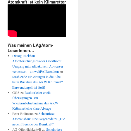
Atomkraft ist kein Klimaretter
Was meinen LAgAtom-
LeserInnen…
Dialog Rückbau
Atomforschungsreaktor Geesthacht:
Umgang mit radioaktivem Abwasser
verbessert – umweltFAIRaendern
zu
Strahlende Einleitungen in die Elbe
beim Rückbau des AKW Krümmel?
Einwendungsfrist läuft!
GGS
zu
Reaktorleiter erteilt
Überlegungen zur
Wiederinbetriebnahme des AKW
Krümmel eine klare Absage
Peter Bollmann
zu
Scheinriese
Atomausbau: Eine Gegenrede zu „Die
neuen Freunde der Kernkraft“
AG-Öffentlichkeit//B
zu
Scheinriese