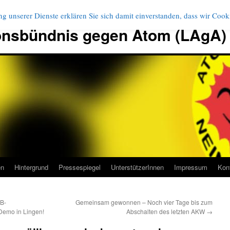
g unserer Dienste erklären Sie sich damit einverstanden, dass wir Coo
onsbündnis gegen Atom (LAgA)
en
Hintergrund
Pressespiegel
UnterstützerInnen
Impressum
Kon
 B-
Gemeinsam gewonnen – Noch vier Tage bis zum
 Demo in Lingen!
Abschalten des letzten AKW
→