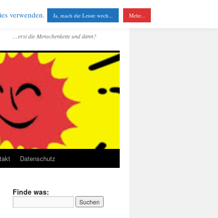
kies verwenden.
Ja, mach die Leiste wech...
Mehr...
…erst die Menschenkette und dann?
takt
Datenschutz
Finde was: