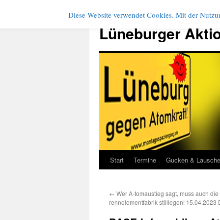
Diese Website verwendet Cookies. Mit der Nutzun
Zum
Inhalt
Lüneburger Akti
springen
Start
Termine
Gucken & Lausch
←
Wer A-tomaustieg sagt, muss auch die
rennelementfabrik stilllegen! 15.04.2023