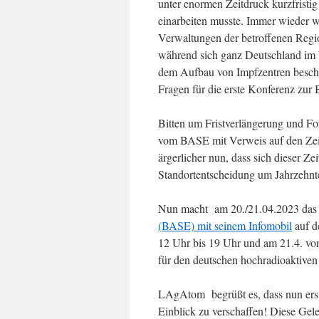
unter enormen Zeitdruck kurzfristi
einarbeiten musste. Immer wieder
Verwaltungen der betroffenen Region
während sich ganz Deutschland i
dem Aufbau von Impfzentren beschä
Fragen für die erste Konferenz zur
Bitten um Fristverlängerung und 
vom BASE mit Verweis auf den Zeit
ärgerlicher nun, dass sich dieser Zei
Standortentscheidung um Jahrzehn
Nun macht am 20./21.04.2023 da
(BASE) mit seinem Infomobil
auf d
12 Uhr bis 19 Uhr und am 21.4. vo
für den deutschen hochradioaktive
LAgAtom begrüßt es, dass nun erstm
Einblick zu verschaffen! Diese Gel