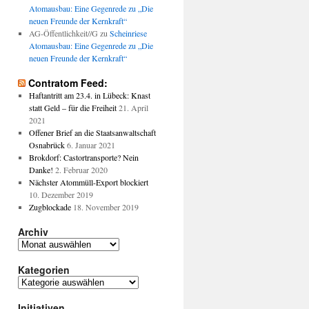
Atomausbau: Eine Gegenrede zu „Die
neuen Freunde der Kernkraft“
AG-Öffentlichkeit//G
zu
Scheinriese
Atomausbau: Eine Gegenrede zu „Die
neuen Freunde der Kernkraft“
Contratom Feed:
Haftantritt am 23.4. in Lübeck: Knast
statt Geld – für die Freiheit
21. April
2021
Offener Brief an die Staatsanwaltschaft
Osnabrück
6. Januar 2021
Brokdorf: Castortransporte? Nein
Danke!
2. Februar 2020
Nächster Atommüll-Export blockiert
10. Dezember 2019
Zugblockade
18. November 2019
Archiv
Archiv
Kategorien
Kategorien
Initiativen