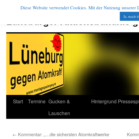
Diese Website verwendet Cookies. Mit der Nutzung unserer Di
Zum
Inhalt
Ja, mach d
Lüneburger Aktionsbündnis 
springen
Start
Termine
Gucken &
Hintergrund
Pressesp
Lauschen
←
Kommentar: „…die sichersten Atomkraftwerke
Komme