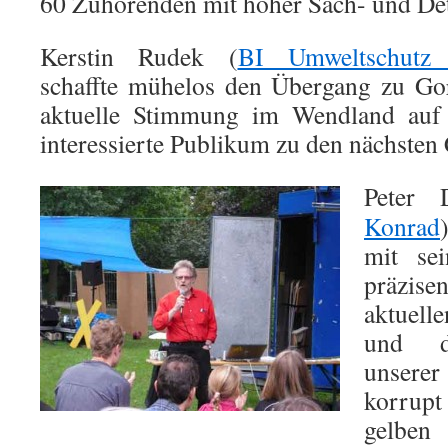
60 Zuhörenden mit hoher Sach- und Det
Kerstin Rudek (
BI Umweltschutz 
schaffte mühelos den Übergang zu Gor
aktuelle Stimmung im Wendland auf
interessierte Publikum zu den nächsten
Peter 
Konrad
mit se
präzis
aktuel
und d
unsere
korrupt
gelben