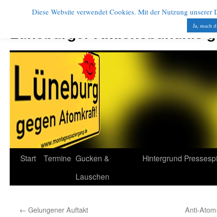
Diese Website verwendet Cookies. Mit der Nutzung unserer Di
Zum
Inhalt
Ja, mach d
Lüneburger Aktionsbündnis 
springen
Start
Termine
Gucken &
Hintergrund
Pressesp
Lauschen
←
Gelungener Auftakt
Anti-Atom