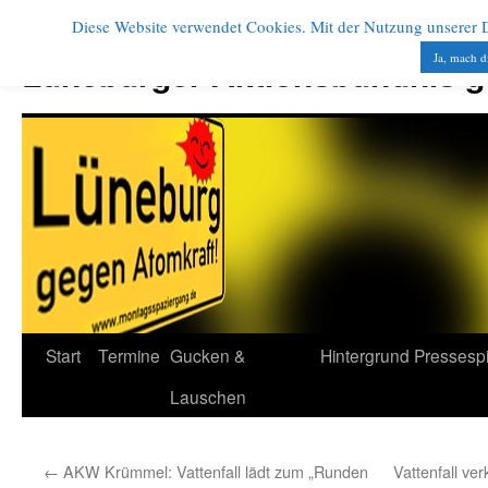
Diese Website verwendet Cookies. Mit der Nutzung unserer Di
Zum
Inhalt
Ja, mach d
Lüneburger Aktionsbündnis 
springen
Start
Termine
Gucken &
Hintergrund
Pressesp
Lauschen
←
AKW Krümmel: Vattenfall lädt zum „Runden
Vattenfall ve