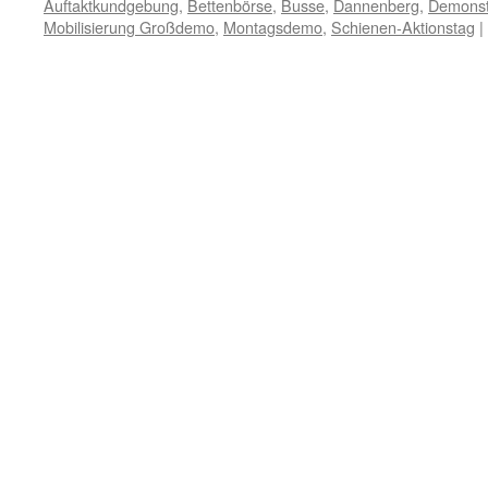
Auftaktkundgebung
,
Bettenbörse
,
Busse
,
Dannenberg
,
Demonst
Mobilisierung Großdemo
,
Montagsdemo
,
Schienen-Aktionstag
|